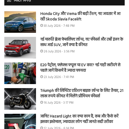
ऑटो जगत
Honda City और Verna की बढ़ी टेंशन, नए अवतार में आ
रही Skoda Slavia Facelift
30 July 2026 - 7:48 PM
नई मारुति ब्रेजा फेसलिफ्ट लॉन्च, नए फीचर्स और टर्बो इंजन के
साथ आई SUV, जानें क्या है कीमत
26 July 2026 - 3:56 PM
E20 पेट्रोल, फ्लेक्स फ्यूल या EV कार? नई गाड़ी खरीदने से
पहले जानें किसमें है ज्यादा फायदा
23 July 2026 - 7:41 PM
Triumph की लिमिटेड एडिशन बाइक लॉन्च के लिए तैयार, 21
लाख रुपये कीमत में मिलेंगे प्रीमियम फीचर्स
16 July 2026 - 3:17 PM
जानिए Hazard Light का क्या काम है, कब और कैसे करें
इसका इस्तेमाल, ज्यादातर लोग नहीं जानते सही तरीका
12 July 2026 - 6:14 PM