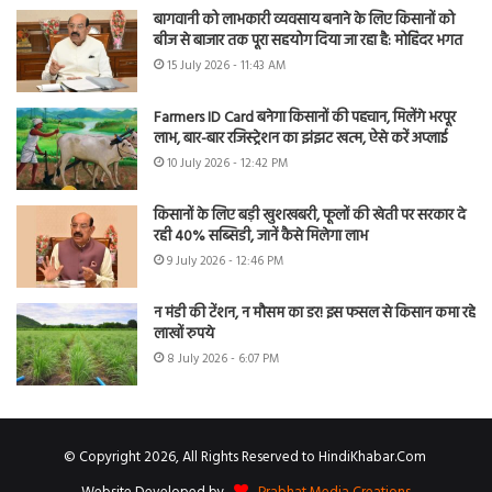
बागवानी को लाभकारी व्यवसाय बनाने के लिए किसानों को
बीज से बाजार तक पूरा सहयोग दिया जा रहा है: मोहिंदर भगत
15 July 2026 - 11:43 AM
Farmers ID Card बनेगा किसानों की पहचान, मिलेंगे भरपूर
लाभ, बार-बार रजिस्ट्रेशन का झंझट खत्म, ऐसे करें अप्लाई
10 July 2026 - 12:42 PM
किसानों के लिए बड़ी खुशखबरी, फूलों की खेती पर सरकार दे
रही 40% सब्सिडी, जानें कैसे मिलेगा लाभ
9 July 2026 - 12:46 PM
न मंडी की टेंशन, न मौसम का डर! इस फसल से किसान कमा रहे
लाखों रुपये
8 July 2026 - 6:07 PM
© Copyright 2026, All Rights Reserved to HindiKhabar.Com