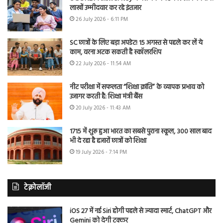
लाखों उम्मीदवार कर रहे इंतजार
26 July 2026 - 6:11 PM
SC छात्रों के लिए बड़ा अपडेट! 15 अगस्त से पहले कर लें ये
काम, वरना अटक सकती है स्कॉलरशिप
22 July 2026 - 11:54 AM
नीट परीक्षा में सफलता “शिक्षा क्रांति” के व्यापक प्रभाव को
उजागर करती है: शिक्षा मंत्री बैंस
20 July 2026 - 11:43 AM
1715 में शुरू हुआ भारत का सबसे पुराना स्कूल, 300 साल बाद
भी दे रहा है हजारों छात्रों को शिक्षा
19 July 2026 - 7:14 PM
टेक्नोलॉजी
iOS 27 में नई Siri होगी पहले से ज्यादा स्मार्ट, ChatGPT और
Gemini को देगी टक्कर