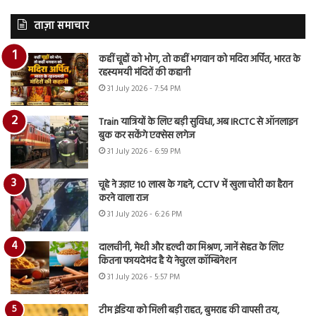
ताज़ा समाचार
कहीं चूहों को भोग, तो कहीं भगवान को मदिरा अर्पित, भारत के
रहस्यमयी मंदिरों की कहानी
31 July 2026 - 7:54 PM
Train यात्रियों के लिए बड़ी सुविधा, अब IRCTC से ऑनलाइन
बुक कर सकेंगे एक्सेस लगेज
31 July 2026 - 6:59 PM
चूहे ने उड़ाए 10 लाख के गहने, CCTV में खुला चोरी का हैरान
करने वाला राज
31 July 2026 - 6:26 PM
दालचीनी, मेथी और हल्दी का मिश्रण, जानें सेहत के लिए
कितना फायदेमंद है ये नेचुरल कॉम्बिनेशन
31 July 2026 - 5:57 PM
टीम इंडिया को मिली बड़ी राहत, बुमराह की वापसी तय,