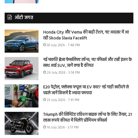
ऑटो जगत
Honda City और Verna की बढ़ी टेंशन, नए अवतार में आ
रही Skoda Slavia Facelift
30 July 2026 - 7:48 PM
नई मारुति ब्रेजा फेसलिफ्ट लॉन्च, नए फीचर्स और टर्बो इंजन के
साथ आई SUV, जानें क्या है कीमत
26 July 2026 - 3:56 PM
E20 पेट्रोल, फ्लेक्स फ्यूल या EV कार? नई गाड़ी खरीदने से
पहले जानें किसमें है ज्यादा फायदा
23 July 2026 - 7:41 PM
Triumph की लिमिटेड एडिशन बाइक लॉन्च के लिए तैयार, 21
लाख रुपये कीमत में मिलेंगे प्रीमियम फीचर्स
16 July 2026 - 3:17 PM