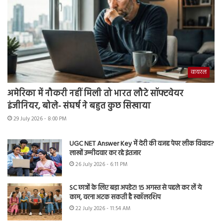
वायरल
अमेरिका में नौकरी नहीं मिली तो भारत लौटे सॉफ्टवेयर
इंजीनियर, बोले- संघर्ष ने बहुत कुछ सिखाया
29 July 2026 - 8:00 PM
UGC NET Answer Key में देरी की वजह पेपर लीक विवाद?
लाखों उम्मीदवार कर रहे इंतजार
26 July 2026 - 6:11 PM
SC छात्रों के लिए बड़ा अपडेट! 15 अगस्त से पहले कर लें ये
काम, वरना अटक सकती है स्कॉलरशिप
22 July 2026 - 11:54 AM