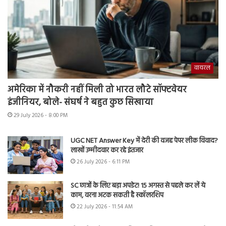
वायरल
अमेरिका में नौकरी नहीं मिली तो भारत लौटे सॉफ्टवेयर
इंजीनियर, बोले- संघर्ष ने बहुत कुछ सिखाया
29 July 2026 - 8:00 PM
UGC NET Answer Key में देरी की वजह पेपर लीक विवाद?
लाखों उम्मीदवार कर रहे इंतजार
26 July 2026 - 6:11 PM
SC छात्रों के लिए बड़ा अपडेट! 15 अगस्त से पहले कर लें ये
काम, वरना अटक सकती है स्कॉलरशिप
22 July 2026 - 11:54 AM