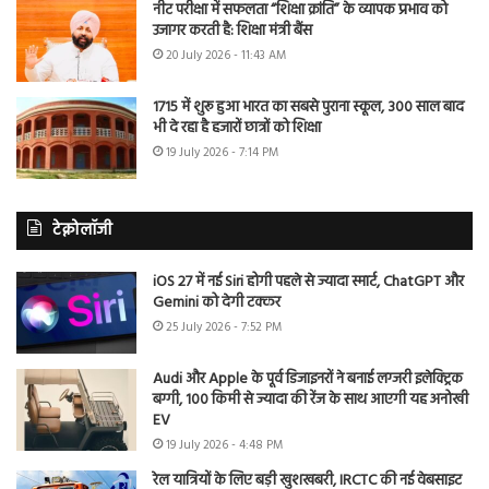
नीट परीक्षा में सफलता “शिक्षा क्रांति” के व्यापक प्रभाव को
उजागर करती है: शिक्षा मंत्री बैंस
20 July 2026 - 11:43 AM
1715 में शुरू हुआ भारत का सबसे पुराना स्कूल, 300 साल बाद
भी दे रहा है हजारों छात्रों को शिक्षा
19 July 2026 - 7:14 PM
टेक्नोलॉजी
iOS 27 में नई Siri होगी पहले से ज्यादा स्मार्ट, ChatGPT और
Gemini को देगी टक्कर
25 July 2026 - 7:52 PM
Audi और Apple के पूर्व डिजाइनरों ने बनाई लग्जरी इलेक्ट्रिक
बग्गी, 100 किमी से ज्यादा की रेंज के साथ आएगी यह अनोखी
EV
19 July 2026 - 4:48 PM
रेल यात्रियों के लिए बड़ी खुशखबरी, IRCTC की नई वेबसाइट