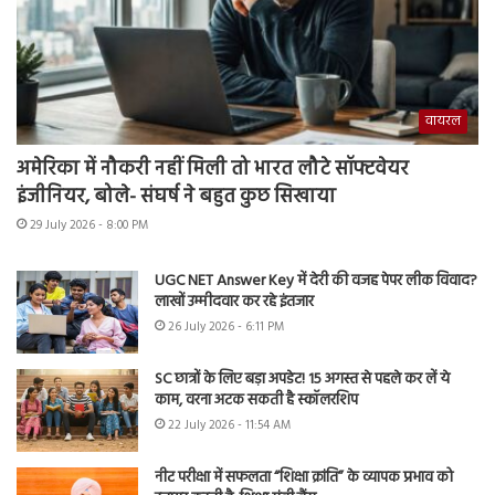
वायरल
अमेरिका में नौकरी नहीं मिली तो भारत लौटे सॉफ्टवेयर
इंजीनियर, बोले- संघर्ष ने बहुत कुछ सिखाया
29 July 2026 - 8:00 PM
UGC NET Answer Key में देरी की वजह पेपर लीक विवाद?
लाखों उम्मीदवार कर रहे इंतजार
26 July 2026 - 6:11 PM
SC छात्रों के लिए बड़ा अपडेट! 15 अगस्त से पहले कर लें ये
काम, वरना अटक सकती है स्कॉलरशिप
22 July 2026 - 11:54 AM
नीट परीक्षा में सफलता “शिक्षा क्रांति” के व्यापक प्रभाव को