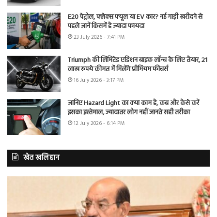
E20 पेट्रोल, फ्लेक्स फ्यूल या EV कार? नई गाड़ी खरीदने से
पहले जानें किसमें है ज्यादा फायदा
23 July 2026 - 7:41 PM
Triumph की लिमिटेड एडिशन बाइक लॉन्च के लिए तैयार, 21
लाख रुपये कीमत में मिलेंगे प्रीमियम फीचर्स
16 July 2026 - 3:17 PM
जानिए Hazard Light का क्या काम है, कब और कैसे करें
इसका इस्तेमाल, ज्यादातर लोग नहीं जानते सही तरीका
12 July 2026 - 6:14 PM
खेत खलिहान