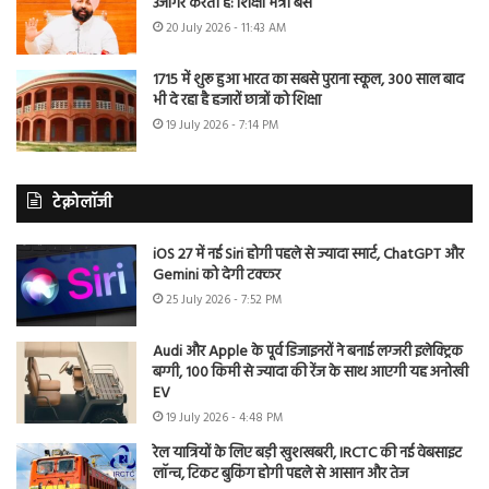
उजागर करती है: शिक्षा मंत्री बैंस
20 July 2026 - 11:43 AM
1715 में शुरू हुआ भारत का सबसे पुराना स्कूल, 300 साल बाद
भी दे रहा है हजारों छात्रों को शिक्षा
19 July 2026 - 7:14 PM
टेक्नोलॉजी
iOS 27 में नई Siri होगी पहले से ज्यादा स्मार्ट, ChatGPT और
Gemini को देगी टक्कर
25 July 2026 - 7:52 PM
Audi और Apple के पूर्व डिजाइनरों ने बनाई लग्जरी इलेक्ट्रिक
बग्गी, 100 किमी से ज्यादा की रेंज के साथ आएगी यह अनोखी
EV
19 July 2026 - 4:48 PM
रेल यात्रियों के लिए बड़ी खुशखबरी, IRCTC की नई वेबसाइट
लॉन्च, टिकट बुकिंग होगी पहले से आसान और तेज