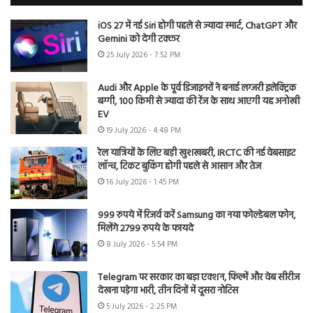
iOS 27 में नई Siri होगी पहले से ज्यादा स्मार्ट, ChatGPT और
Gemini को देगी टक्कर
25 July 2026 - 7:52 PM
Audi और Apple के पूर्व डिजाइनरों ने बनाई लग्जरी इलेक्ट्रिक
बग्गी, 100 किमी से ज्यादा की रेंज के साथ आएगी यह अनोखी
EV
19 July 2026 - 4:48 PM
रेल यात्रियों के लिए बड़ी खुशखबरी, IRCTC की नई वेबसाइट
लॉन्च, टिकट बुकिंग होगी पहले से आसान और तेज
16 July 2026 - 1:45 PM
999 रुपये में रिजर्व करें Samsung का नया फोल्डेबल फोन,
मिलेंगे 2799 रुपये के फायदे
8 July 2026 - 5:54 PM
Telegram पर सरकार का बड़ा एक्शन, फिल्में और वेब सीरीज
देखना पड़ेगा भारी, तीन दिनों में दूसरा नोटिस
5 July 2026 - 2:25 PM