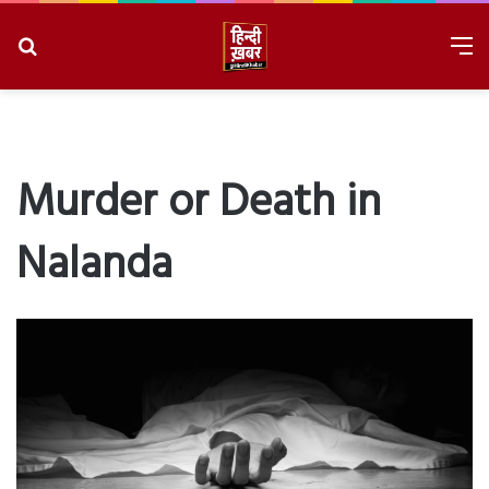
Search
M
for
8/8/2026, 9:21:44 AM
Murder or Death in
Nalanda