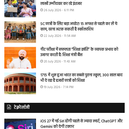
लाखों उम्मीदवार कर रहे इंतजार
26 July 2026 - 6:11 PM
SC छात्रों के लिए बड़ा अपडेट! 15 अगस्त से पहले कर लें ये
काम, वरना अटक सकती है स्कॉलरशिप
22 July 2026 - 11:54 AM
नीट परीक्षा में सफलता “शिक्षा क्रांति” के व्यापक प्रभाव को
उजागर करती है: शिक्षा मंत्री बैंस
20 July 2026 - 11:43 AM
1715 में शुरू हुआ भारत का सबसे पुराना स्कूल, 300 साल बाद
भी दे रहा है हजारों छात्रों को शिक्षा
19 July 2026 - 7:14 PM
टेक्नोलॉजी
iOS 27 में नई Siri होगी पहले से ज्यादा स्मार्ट, ChatGPT और
Gemini को देगी टक्कर