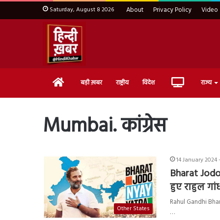
Saturday, August 8 2026
About
Privacy Policy
Video
Home
Live
बड़ी ख़बर
राष्ट्रीय
विदेश
राज्य
TV
Mumbai. कांग्रेस
14 January 2024 
Bharat Jodo 
हुए राहुल गा
Rahul Gandhi Bharat 
Other States
…