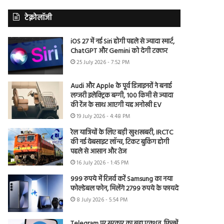
टेक्नोलॉजी
iOS 27 में नई Siri होगी पहले से ज्यादा स्मार्ट,
ChatGPT और Gemini को देगी टक्कर
25 July 2026 - 7:52 PM
Audi और Apple के पूर्व डिजाइनरों ने बनाई
लग्जरी इलेक्ट्रिक बग्गी, 100 किमी से ज्यादा
की रेंज के साथ आएगी यह अनोखी EV
19 July 2026 - 4:48 PM
रेल यात्रियों के लिए बड़ी खुशखबरी, IRCTC
की नई वेबसाइट लॉन्च, टिकट बुकिंग होगी
पहले से आसान और तेज
16 July 2026 - 1:45 PM
999 रुपये में रिजर्व करें Samsung का नया
फोल्डेबल फोन, मिलेंगे 2799 रुपये के फायदे
8 July 2026 - 5:54 PM
Telegram पर सरकार का बड़ा एक्शन, फिल्में