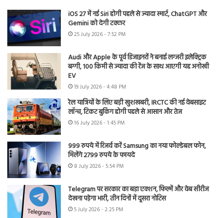
iOS 27 में नई Siri होगी पहले से ज्यादा स्मार्ट, ChatGPT और
Gemini को देगी टक्कर
25 July 2026 - 7:52 PM
Audi और Apple के पूर्व डिजाइनरों ने बनाई लग्जरी इलेक्ट्रिक
बग्गी, 100 किमी से ज्यादा की रेंज के साथ आएगी यह अनोखी
EV
19 July 2026 - 4:48 PM
रेल यात्रियों के लिए बड़ी खुशखबरी, IRCTC की नई वेबसाइट
लॉन्च, टिकट बुकिंग होगी पहले से आसान और तेज
16 July 2026 - 1:45 PM
999 रुपये में रिजर्व करें Samsung का नया फोल्डेबल फोन,
मिलेंगे 2799 रुपये के फायदे
8 July 2026 - 5:54 PM
Telegram पर सरकार का बड़ा एक्शन, फिल्में और वेब सीरीज
देखना पड़ेगा भारी, तीन दिनों में दूसरा नोटिस
5 July 2026 - 2:25 PM