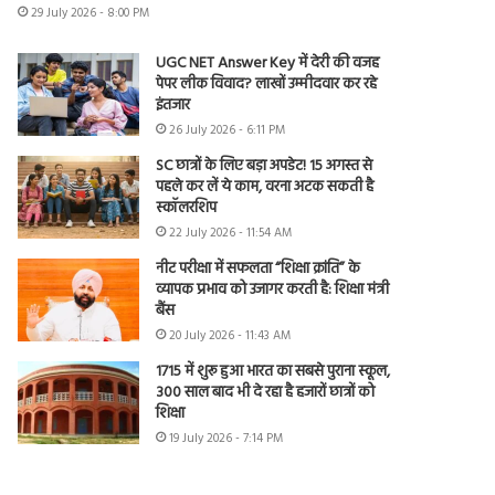
29 July 2026 - 8:00 PM
UGC NET Answer Key में देरी की वजह
पेपर लीक विवाद? लाखों उम्मीदवार कर रहे
इंतजार
26 July 2026 - 6:11 PM
SC छात्रों के लिए बड़ा अपडेट! 15 अगस्त से
पहले कर लें ये काम, वरना अटक सकती है
स्कॉलरशिप
22 July 2026 - 11:54 AM
नीट परीक्षा में सफलता “शिक्षा क्रांति” के
व्यापक प्रभाव को उजागर करती है: शिक्षा मंत्री
बैंस
20 July 2026 - 11:43 AM
1715 में शुरू हुआ भारत का सबसे पुराना स्कूल,
300 साल बाद भी दे रहा है हजारों छात्रों को
शिक्षा
19 July 2026 - 7:14 PM