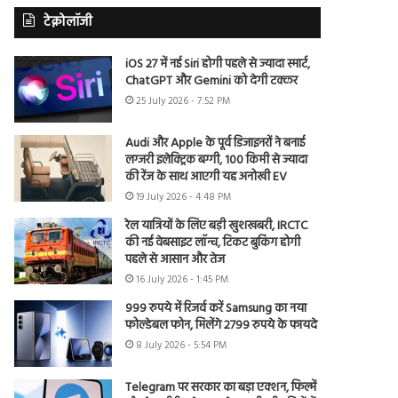
टेक्नोलॉजी
iOS 27 में नई Siri होगी पहले से ज्यादा स्मार्ट,
ChatGPT और Gemini को देगी टक्कर
25 July 2026 - 7:52 PM
Audi और Apple के पूर्व डिजाइनरों ने बनाई
लग्जरी इलेक्ट्रिक बग्गी, 100 किमी से ज्यादा
की रेंज के साथ आएगी यह अनोखी EV
19 July 2026 - 4:48 PM
रेल यात्रियों के लिए बड़ी खुशखबरी, IRCTC
की नई वेबसाइट लॉन्च, टिकट बुकिंग होगी
पहले से आसान और तेज
16 July 2026 - 1:45 PM
999 रुपये में रिजर्व करें Samsung का नया
फोल्डेबल फोन, मिलेंगे 2799 रुपये के फायदे
8 July 2026 - 5:54 PM
Telegram पर सरकार का बड़ा एक्शन, फिल्में