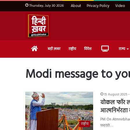
Thursday, July 30 2026
About
Privacy Policy
Video
Home
Live
बड़ी ख़बर
राष्ट्रीय
विदेश
राज्य
TV
Modi message to yo
15 August 2025 -
वोकल फॉर ल
आत्मनिर्भरता
PM On Atmnirbhar Bhar
राष्ट्रीय
फहराते…