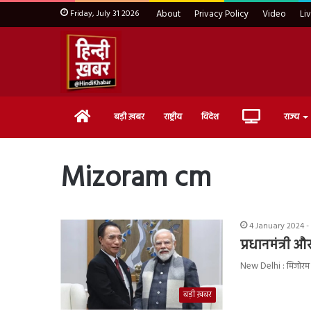
Friday, July 31 2026
About
Privacy Policy
Video
Li
Home
Live
बड़ी ख़बर
राष्ट्रीय
विदेश
राज्य
TV
Mizoram cm
4 January 2024 -
प्रधानमंत्री औ
New Delhi : मिजोरम क
बड़ी ख़बर