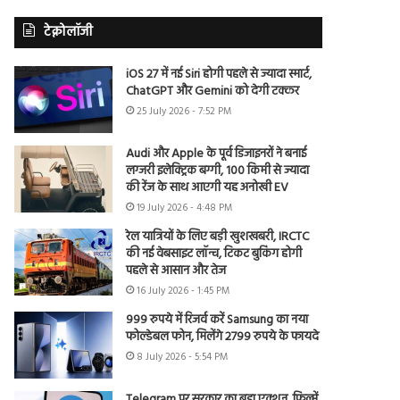
टेक्नोलॉजी
iOS 27 में नई Siri होगी पहले से ज्यादा स्मार्ट,
ChatGPT और Gemini को देगी टक्कर
25 July 2026 - 7:52 PM
Audi और Apple के पूर्व डिजाइनरों ने बनाई
लग्जरी इलेक्ट्रिक बग्गी, 100 किमी से ज्यादा
की रेंज के साथ आएगी यह अनोखी EV
19 July 2026 - 4:48 PM
रेल यात्रियों के लिए बड़ी खुशखबरी, IRCTC
की नई वेबसाइट लॉन्च, टिकट बुकिंग होगी
पहले से आसान और तेज
16 July 2026 - 1:45 PM
999 रुपये में रिजर्व करें Samsung का नया
फोल्डेबल फोन, मिलेंगे 2799 रुपये के फायदे
8 July 2026 - 5:54 PM
Telegram पर सरकार का बड़ा एक्शन, फिल्में