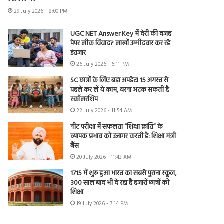
29 July 2026 - 8:00 PM
UGC NET Answer Key में देरी की वजह
पेपर लीक विवाद? लाखों उम्मीदवार कर रहे
इंतजार
26 July 2026 - 6:11 PM
SC छात्रों के लिए बड़ा अपडेट! 15 अगस्त से
पहले कर लें ये काम, वरना अटक सकती है
स्कॉलरशिप
22 July 2026 - 11:54 AM
नीट परीक्षा में सफलता “शिक्षा क्रांति” के
व्यापक प्रभाव को उजागर करती है: शिक्षा मंत्री
बैंस
20 July 2026 - 11:43 AM
1715 में शुरू हुआ भारत का सबसे पुराना स्कूल,
300 साल बाद भी दे रहा है हजारों छात्रों को
शिक्षा
19 July 2026 - 7:14 PM