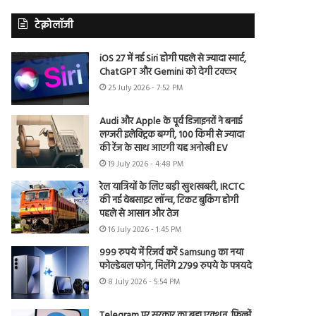
टेक्नोलॉजी
iOS 27 में नई Siri होगी पहले से ज्यादा स्मार्ट,
ChatGPT और Gemini को देगी टक्कर
25 July 2026 - 7:52 PM
Audi और Apple के पूर्व डिजाइनरों ने बनाई
लग्जरी इलेक्ट्रिक बग्गी, 100 किमी से ज्यादा
की रेंज के साथ आएगी यह अनोखी EV
19 July 2026 - 4:48 PM
रेल यात्रियों के लिए बड़ी खुशखबरी, IRCTC
की नई वेबसाइट लॉन्च, टिकट बुकिंग होगी
पहले से आसान और तेज
16 July 2026 - 1:45 PM
999 रुपये में रिजर्व करें Samsung का नया
फोल्डेबल फोन, मिलेंगे 2799 रुपये के फायदे
8 July 2026 - 5:54 PM
Telegram पर सरकार का बड़ा एक्शन, फिल्में