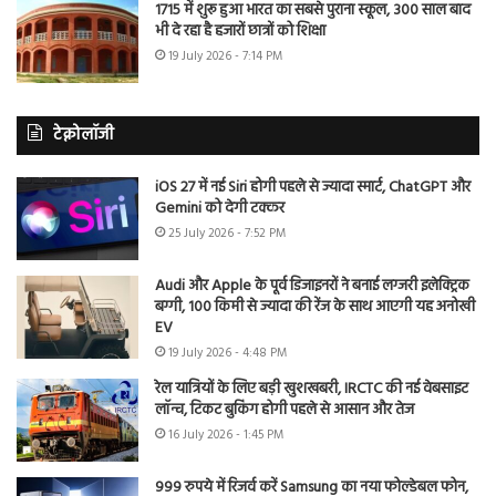
1715 में शुरू हुआ भारत का सबसे पुराना स्कूल, 300 साल बाद
भी दे रहा है हजारों छात्रों को शिक्षा
19 July 2026 - 7:14 PM
टेक्नोलॉजी
iOS 27 में नई Siri होगी पहले से ज्यादा स्मार्ट, ChatGPT और
Gemini को देगी टक्कर
25 July 2026 - 7:52 PM
Audi और Apple के पूर्व डिजाइनरों ने बनाई लग्जरी इलेक्ट्रिक
बग्गी, 100 किमी से ज्यादा की रेंज के साथ आएगी यह अनोखी
EV
19 July 2026 - 4:48 PM
रेल यात्रियों के लिए बड़ी खुशखबरी, IRCTC की नई वेबसाइट
लॉन्च, टिकट बुकिंग होगी पहले से आसान और तेज
16 July 2026 - 1:45 PM
999 रुपये में रिजर्व करें Samsung का नया फोल्डेबल फोन,