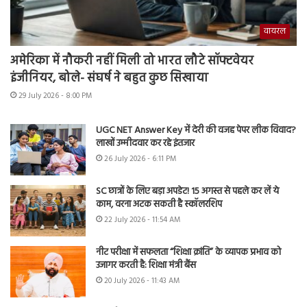
वायरल
अमेरिका में नौकरी नहीं मिली तो भारत लौटे सॉफ्टवेयर
इंजीनियर, बोले- संघर्ष ने बहुत कुछ सिखाया
29 July 2026 - 8:00 PM
UGC NET Answer Key में देरी की वजह पेपर लीक विवाद?
लाखों उम्मीदवार कर रहे इंतजार
26 July 2026 - 6:11 PM
SC छात्रों के लिए बड़ा अपडेट! 15 अगस्त से पहले कर लें ये
काम, वरना अटक सकती है स्कॉलरशिप
22 July 2026 - 11:54 AM
नीट परीक्षा में सफलता “शिक्षा क्रांति” के व्यापक प्रभाव को
उजागर करती है: शिक्षा मंत्री बैंस
20 July 2026 - 11:43 AM