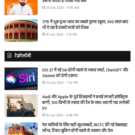
उजागर करती है: शिक्षा मंत्री बैंस
20 July 2026 - 11:43 AM
1715 में शुरू हुआ भारत का सबसे पुराना स्कूल, 300 साल बाद
भी दे रहा है हजारों छात्रों को शिक्षा
19 July 2026 - 7:14 PM
टेक्नोलॉजी
iOS 27 में नई Siri होगी पहले से ज्यादा स्मार्ट, ChatGPT और
Gemini को देगी टक्कर
25 July 2026 - 7:52 PM
Audi और Apple के पूर्व डिजाइनरों ने बनाई लग्जरी इलेक्ट्रिक
बग्गी, 100 किमी से ज्यादा की रेंज के साथ आएगी यह अनोखी
EV
19 July 2026 - 4:48 PM
रेल यात्रियों के लिए बड़ी खुशखबरी, IRCTC की नई वेबसाइट
लॉन्च, टिकट बुकिंग होगी पहले से आसान और तेज