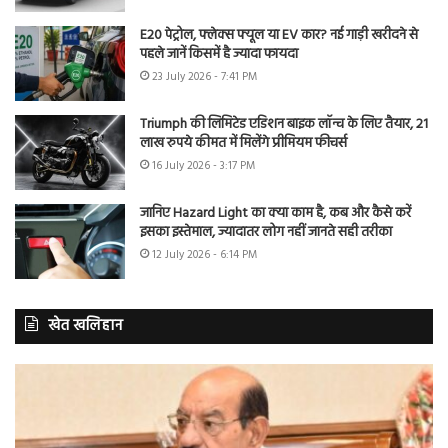
E20 पेट्रोल, फ्लेक्स फ्यूल या EV कार? नई गाड़ी खरीदने से
पहले जानें किसमें है ज्यादा फायदा
23 July 2026 - 7:41 PM
Triumph की लिमिटेड एडिशन बाइक लॉन्च के लिए तैयार, 21
लाख रुपये कीमत में मिलेंगे प्रीमियम फीचर्स
16 July 2026 - 3:17 PM
जानिए Hazard Light का क्या काम है, कब और कैसे करें
इसका इस्तेमाल, ज्यादातर लोग नहीं जानते सही तरीका
12 July 2026 - 6:14 PM
खेत खलिहान