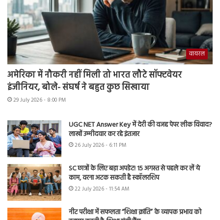
वायरल
अमेरिका में नौकरी नहीं मिली तो भारत लौटे सॉफ्टवेयर
इंजीनियर, बोले- संघर्ष ने बहुत कुछ सिखाया
29 July 2026 - 8:00 PM
UGC NET Answer Key में देरी की वजह पेपर लीक विवाद?
लाखों उम्मीदवार कर रहे इंतजार
26 July 2026 - 6:11 PM
SC छात्रों के लिए बड़ा अपडेट! 15 अगस्त से पहले कर लें ये
काम, वरना अटक सकती है स्कॉलरशिप
22 July 2026 - 11:54 AM
नीट परीक्षा में सफलता “शिक्षा क्रांति” के व्यापक प्रभाव को