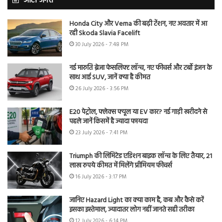
ऑटो जगत
Honda City और Verna की बढ़ी टेंशन, नए अवतार में आ
रही Skoda Slavia Facelift
30 July 2026 - 7:48 PM
नई मारुति ब्रेजा फेसलिफ्ट लॉन्च, नए फीचर्स और टर्बो इंजन के
साथ आई SUV, जानें क्या है कीमत
26 July 2026 - 3:56 PM
E20 पेट्रोल, फ्लेक्स फ्यूल या EV कार? नई गाड़ी खरीदने से
पहले जानें किसमें है ज्यादा फायदा
23 July 2026 - 7:41 PM
Triumph की लिमिटेड एडिशन बाइक लॉन्च के लिए तैयार, 21
लाख रुपये कीमत में मिलेंगे प्रीमियम फीचर्स
16 July 2026 - 3:17 PM
जानिए Hazard Light का क्या काम है, कब और कैसे करें
इसका इस्तेमाल, ज्यादातर लोग नहीं जानते सही तरीका
12 July 2026 - 6:14 PM