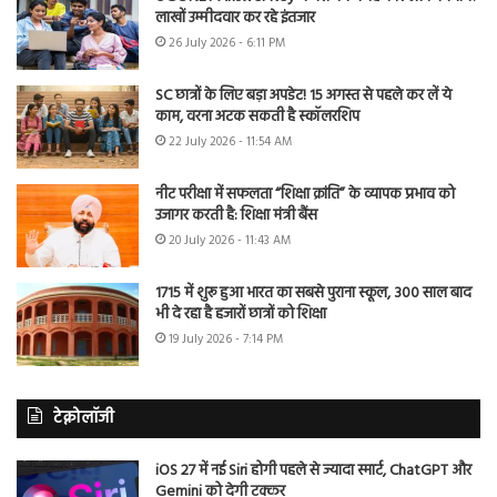
लाखों उम्मीदवार कर रहे इंतजार
26 July 2026 - 6:11 PM
SC छात्रों के लिए बड़ा अपडेट! 15 अगस्त से पहले कर लें ये
काम, वरना अटक सकती है स्कॉलरशिप
22 July 2026 - 11:54 AM
नीट परीक्षा में सफलता “शिक्षा क्रांति” के व्यापक प्रभाव को
उजागर करती है: शिक्षा मंत्री बैंस
20 July 2026 - 11:43 AM
1715 में शुरू हुआ भारत का सबसे पुराना स्कूल, 300 साल बाद
भी दे रहा है हजारों छात्रों को शिक्षा
19 July 2026 - 7:14 PM
टेक्नोलॉजी
iOS 27 में नई Siri होगी पहले से ज्यादा स्मार्ट, ChatGPT और
Gemini को देगी टक्कर