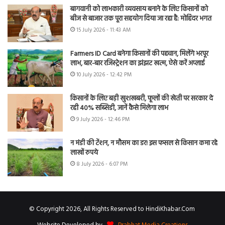
बागवानी को लाभकारी व्यवसाय बनाने के लिए किसानों को
बीज से बाजार तक पूरा सहयोग दिया जा रहा है: मोहिंदर भगत
15 July 2026 - 11:43 AM
Farmers ID Card बनेगा किसानों की पहचान, मिलेंगे भरपूर
लाभ, बार-बार रजिस्ट्रेशन का झंझट खत्म, ऐसे करें अप्लाई
10 July 2026 - 12:42 PM
किसानों के लिए बड़ी खुशखबरी, फूलों की खेती पर सरकार दे
रही 40% सब्सिडी, जानें कैसे मिलेगा लाभ
9 July 2026 - 12:46 PM
न मंडी की टेंशन, न मौसम का डर! इस फसल से किसान कमा रहे
लाखों रुपये
8 July 2026 - 6:07 PM
© Copyright 2026, All Rights Reserved to HindiKhabar.Com