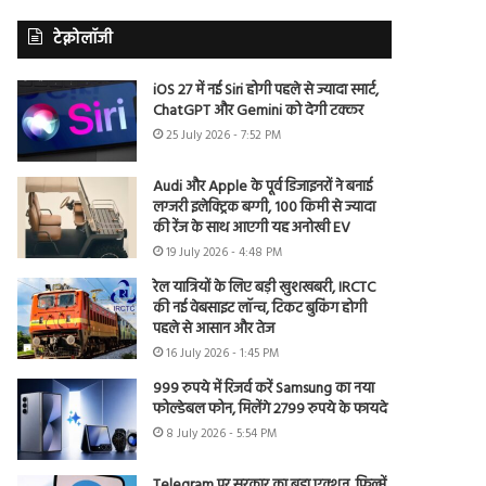
टेक्नोलॉजी
iOS 27 में नई Siri होगी पहले से ज्यादा स्मार्ट,
ChatGPT और Gemini को देगी टक्कर
25 July 2026 - 7:52 PM
Audi और Apple के पूर्व डिजाइनरों ने बनाई
लग्जरी इलेक्ट्रिक बग्गी, 100 किमी से ज्यादा
की रेंज के साथ आएगी यह अनोखी EV
19 July 2026 - 4:48 PM
रेल यात्रियों के लिए बड़ी खुशखबरी, IRCTC
की नई वेबसाइट लॉन्च, टिकट बुकिंग होगी
पहले से आसान और तेज
16 July 2026 - 1:45 PM
999 रुपये में रिजर्व करें Samsung का नया
फोल्डेबल फोन, मिलेंगे 2799 रुपये के फायदे
8 July 2026 - 5:54 PM
Telegram पर सरकार का बड़ा एक्शन, फिल्में