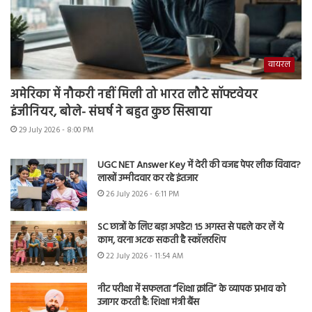
वायरल
अमेरिका में नौकरी नहीं मिली तो भारत लौटे सॉफ्टवेयर
इंजीनियर, बोले- संघर्ष ने बहुत कुछ सिखाया
29 July 2026 - 8:00 PM
UGC NET Answer Key में देरी की वजह पेपर लीक विवाद?
लाखों उम्मीदवार कर रहे इंतजार
26 July 2026 - 6:11 PM
SC छात्रों के लिए बड़ा अपडेट! 15 अगस्त से पहले कर लें ये
काम, वरना अटक सकती है स्कॉलरशिप
22 July 2026 - 11:54 AM
नीट परीक्षा में सफलता “शिक्षा क्रांति” के व्यापक प्रभाव को
उजागर करती है: शिक्षा मंत्री बैंस