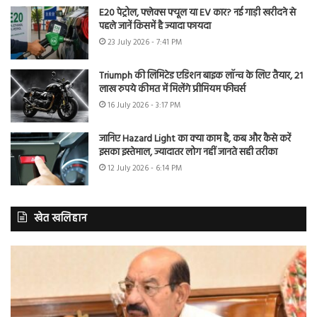
E20 पेट्रोल, फ्लेक्स फ्यूल या EV कार? नई गाड़ी खरीदने से
पहले जानें किसमें है ज्यादा फायदा
23 July 2026 - 7:41 PM
Triumph की लिमिटेड एडिशन बाइक लॉन्च के लिए तैयार, 21
लाख रुपये कीमत में मिलेंगे प्रीमियम फीचर्स
16 July 2026 - 3:17 PM
जानिए Hazard Light का क्या काम है, कब और कैसे करें
इसका इस्तेमाल, ज्यादातर लोग नहीं जानते सही तरीका
12 July 2026 - 6:14 PM
खेत खलिहान