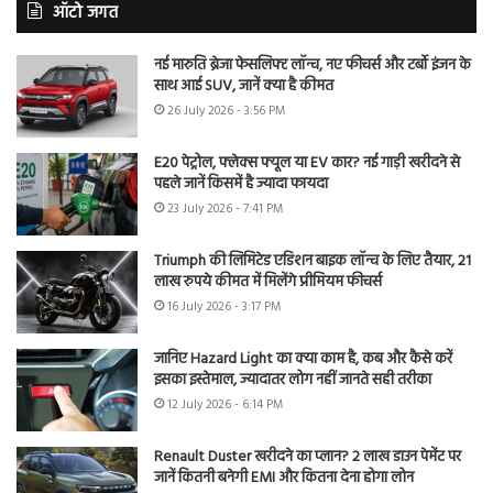
ऑटो जगत
नई मारुति ब्रेजा फेसलिफ्ट लॉन्च, नए फीचर्स और टर्बो इंजन के
साथ आई SUV, जानें क्या है कीमत
26 July 2026 - 3:56 PM
E20 पेट्रोल, फ्लेक्स फ्यूल या EV कार? नई गाड़ी खरीदने से
पहले जानें किसमें है ज्यादा फायदा
23 July 2026 - 7:41 PM
Triumph की लिमिटेड एडिशन बाइक लॉन्च के लिए तैयार, 21
लाख रुपये कीमत में मिलेंगे प्रीमियम फीचर्स
16 July 2026 - 3:17 PM
जानिए Hazard Light का क्या काम है, कब और कैसे करें
इसका इस्तेमाल, ज्यादातर लोग नहीं जानते सही तरीका
12 July 2026 - 6:14 PM
Renault Duster खरीदने का प्लान? 2 लाख डाउन पेमेंट पर
जानें कितनी बनेगी EMI और कितना देना होगा लोन