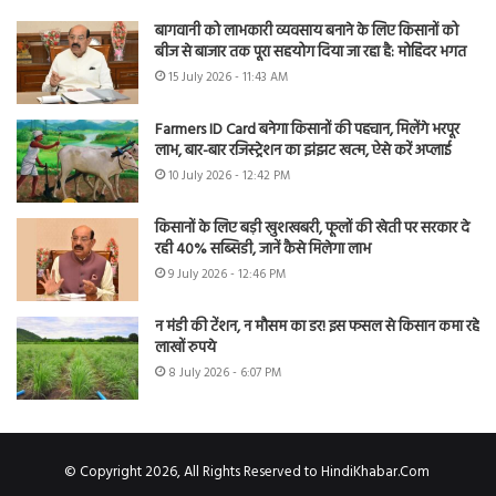
बागवानी को लाभकारी व्यवसाय बनाने के लिए किसानों को
बीज से बाजार तक पूरा सहयोग दिया जा रहा है: मोहिंदर भगत
15 July 2026 - 11:43 AM
Farmers ID Card बनेगा किसानों की पहचान, मिलेंगे भरपूर
लाभ, बार-बार रजिस्ट्रेशन का झंझट खत्म, ऐसे करें अप्लाई
10 July 2026 - 12:42 PM
किसानों के लिए बड़ी खुशखबरी, फूलों की खेती पर सरकार दे
रही 40% सब्सिडी, जानें कैसे मिलेगा लाभ
9 July 2026 - 12:46 PM
न मंडी की टेंशन, न मौसम का डर! इस फसल से किसान कमा रहे
लाखों रुपये
8 July 2026 - 6:07 PM
© Copyright 2026, All Rights Reserved to HindiKhabar.Com