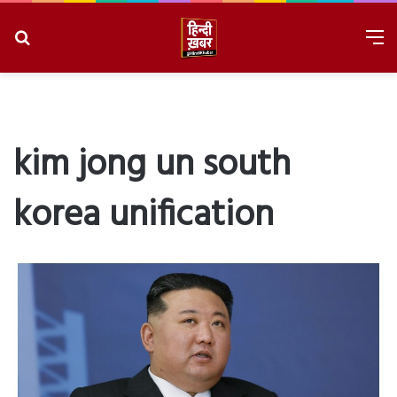
Search
M
for
8/7/2026, 10:48:06 PM
kim jong un south
korea unification