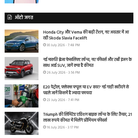
ऑटो जगत
Honda City और Verna की बढ़ी टेंशन, नए अवतार में आ
रही Skoda Slavia Facelift
30 July 2026 - 7:48 PM
नई मारुति ब्रेजा फेसलिफ्ट लॉन्च, नए फीचर्स और टर्बो इंजन के
साथ आई SUV, जानें क्या है कीमत
26 July 2026 - 3:56 PM
E20 पेट्रोल, फ्लेक्स फ्यूल या EV कार? नई गाड़ी खरीदने से
पहले जानें किसमें है ज्यादा फायदा
23 July 2026 - 7:41 PM
Triumph की लिमिटेड एडिशन बाइक लॉन्च के लिए तैयार, 21
लाख रुपये कीमत में मिलेंगे प्रीमियम फीचर्स
16 July 2026 - 3:17 PM