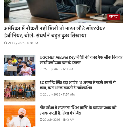
वायरल
अमेरिका में नौकरी नहीं मिली तो भारत लौटे सॉफ्टवेयर
इंजीनियर, बोले- संघर्ष ने बहुत कुछ सिखाया
29 July 2026 - 8:00 PM
UGC NET Answer Key में देरी की वजह पेपर लीक विवाद?
लाखों उम्मीदवार कर रहे इंतजार
26 July 2026 - 6:11 PM
SC छात्रों के लिए बड़ा अपडेट! 15 अगस्त से पहले कर लें ये
काम, वरना अटक सकती है स्कॉलरशिप
22 July 2026 - 11:54 AM
नीट परीक्षा में सफलता “शिक्षा क्रांति” के व्यापक प्रभाव को
उजागर करती है: शिक्षा मंत्री बैंस
20 July 2026 - 11:43 AM