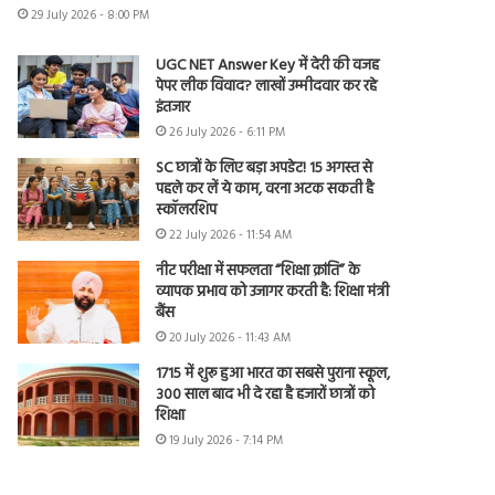
29 July 2026 - 8:00 PM
UGC NET Answer Key में देरी की वजह
पेपर लीक विवाद? लाखों उम्मीदवार कर रहे
इंतजार
26 July 2026 - 6:11 PM
SC छात्रों के लिए बड़ा अपडेट! 15 अगस्त से
पहले कर लें ये काम, वरना अटक सकती है
स्कॉलरशिप
22 July 2026 - 11:54 AM
नीट परीक्षा में सफलता “शिक्षा क्रांति” के
व्यापक प्रभाव को उजागर करती है: शिक्षा मंत्री
बैंस
20 July 2026 - 11:43 AM
1715 में शुरू हुआ भारत का सबसे पुराना स्कूल,
300 साल बाद भी दे रहा है हजारों छात्रों को
शिक्षा
19 July 2026 - 7:14 PM