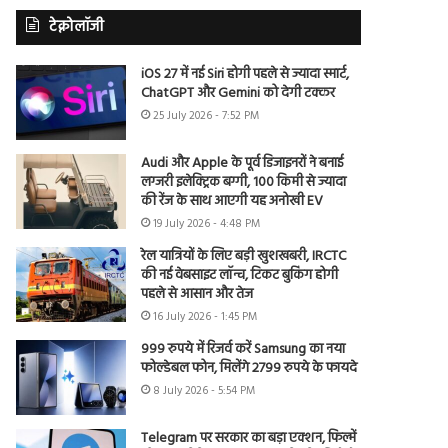
टेक्नोलॉजी
iOS 27 में नई Siri होगी पहले से ज्यादा स्मार्ट,
ChatGPT और Gemini को देगी टक्कर
25 July 2026 - 7:52 PM
Audi और Apple के पूर्व डिजाइनरों ने बनाई
लग्जरी इलेक्ट्रिक बग्गी, 100 किमी से ज्यादा
की रेंज के साथ आएगी यह अनोखी EV
19 July 2026 - 4:48 PM
रेल यात्रियों के लिए बड़ी खुशखबरी, IRCTC
की नई वेबसाइट लॉन्च, टिकट बुकिंग होगी
पहले से आसान और तेज
16 July 2026 - 1:45 PM
999 रुपये में रिजर्व करें Samsung का नया
फोल्डेबल फोन, मिलेंगे 2799 रुपये के फायदे
8 July 2026 - 5:54 PM
Telegram पर सरकार का बड़ा एक्शन, फिल्में