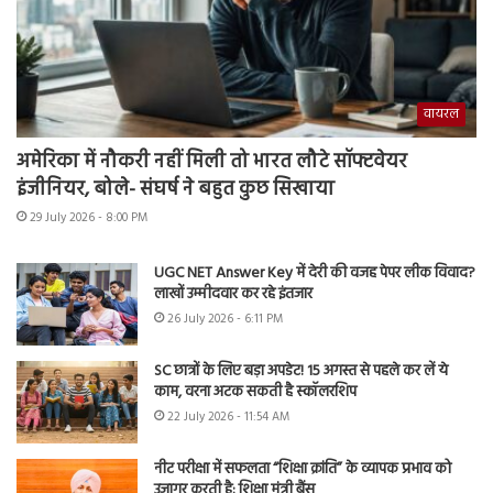
वायरल
अमेरिका में नौकरी नहीं मिली तो भारत लौटे सॉफ्टवेयर
इंजीनियर, बोले- संघर्ष ने बहुत कुछ सिखाया
29 July 2026 - 8:00 PM
UGC NET Answer Key में देरी की वजह पेपर लीक विवाद?
लाखों उम्मीदवार कर रहे इंतजार
26 July 2026 - 6:11 PM
SC छात्रों के लिए बड़ा अपडेट! 15 अगस्त से पहले कर लें ये
काम, वरना अटक सकती है स्कॉलरशिप
22 July 2026 - 11:54 AM
नीट परीक्षा में सफलता “शिक्षा क्रांति” के व्यापक प्रभाव को
उजागर करती है: शिक्षा मंत्री बैंस