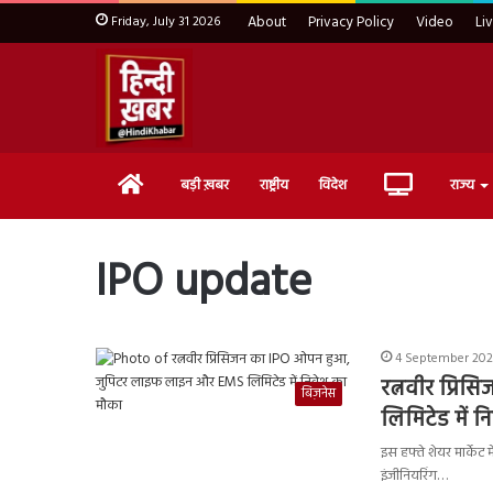
Friday, July 31 2026
About
Privacy Policy
Video
Li
Home
Live
बड़ी ख़बर
राष्ट्रीय
विदेश
राज्य
TV
IPO update
4 September 2023
रत्नवीर प्र
बिज़नेस
लिमिटेड में 
इस हफ्ते शेयर मार्केट
इंजीनियरिंग…