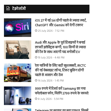
टेक्नोलॉजी
iOS 27 में नई Siri होगी पहले से ज्यादा स्मार्ट,
ChatGPT और Gemini को देगी टक्कर
25 July 2026 - 7:52 PM
Audi और Apple के पूर्व डिजाइनरों ने बनाई
लग्जरी इलेक्ट्रिक बग्गी, 100 किमी से ज्यादा
की रेंज के साथ आएगी यह अनोखी EV
19 July 2026 - 4:48 PM
रेल यात्रियों के लिए बड़ी खुशखबरी, IRCTC
की नई वेबसाइट लॉन्च, टिकट बुकिंग होगी
पहले से आसान और तेज
16 July 2026 - 1:45 PM
999 रुपये में रिजर्व करें Samsung का नया
फोल्डेबल फोन, मिलेंगे 2799 रुपये के फायदे
8 July 2026 - 5:54 PM
Telegram पर सरकार का बड़ा एक्शन, फिल्में