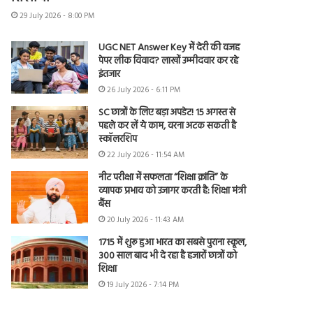
29 July 2026 - 8:00 PM
UGC NET Answer Key में देरी की वजह
पेपर लीक विवाद? लाखों उम्मीदवार कर रहे
इंतजार
26 July 2026 - 6:11 PM
SC छात्रों के लिए बड़ा अपडेट! 15 अगस्त से
पहले कर लें ये काम, वरना अटक सकती है
स्कॉलरशिप
22 July 2026 - 11:54 AM
नीट परीक्षा में सफलता “शिक्षा क्रांति” के
व्यापक प्रभाव को उजागर करती है: शिक्षा मंत्री
बैंस
20 July 2026 - 11:43 AM
1715 में शुरू हुआ भारत का सबसे पुराना स्कूल,
300 साल बाद भी दे रहा है हजारों छात्रों को
शिक्षा
19 July 2026 - 7:14 PM