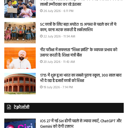
लाखों उम्मीदवार कर रहे इंतजार
26 July 2026 - 6:11 PM
SC छात्रों के लिए बड़ा अपडेट! 15 अगस्त से पहले कर लें ये
काम, वरना अटक सकती है स्कॉलरशिप
22 July 2026 - 11:54 AM
नीट परीक्षा में सफलता “शिक्षा क्रांति” के व्यापक प्रभाव को
उजागर करती है: शिक्षा मंत्री बैंस
20 July 2026 - 11:43 AM
1715 में शुरू हुआ भारत का सबसे पुराना स्कूल, 300 साल बाद
भी दे रहा है हजारों छात्रों को शिक्षा
19 July 2026 - 7:14 PM
टेक्नोलॉजी
iOS 27 में नई Siri होगी पहले से ज्यादा स्मार्ट, ChatGPT और
Gemini को देगी टक्कर