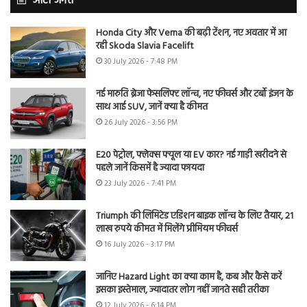
ऑटो जगत
Honda City और Verna की बढ़ी टेंशन, नए अवतार में आ
रही Skoda Slavia Facelift
30 July 2026 - 7:48 PM
नई मारुति ब्रेजा फेसलिफ्ट लॉन्च, नए फीचर्स और टर्बो इंजन के
साथ आई SUV, जानें क्या है कीमत
26 July 2026 - 3:56 PM
E20 पेट्रोल, फ्लेक्स फ्यूल या EV कार? नई गाड़ी खरीदने से
पहले जानें किसमें है ज्यादा फायदा
23 July 2026 - 7:41 PM
Triumph की लिमिटेड एडिशन बाइक लॉन्च के लिए तैयार, 21
लाख रुपये कीमत में मिलेंगे प्रीमियम फीचर्स
16 July 2026 - 3:17 PM
जानिए Hazard Light का क्या काम है, कब और कैसे करें
इसका इस्तेमाल, ज्यादातर लोग नहीं जानते सही तरीका
12 July 2026 - 6:14 PM