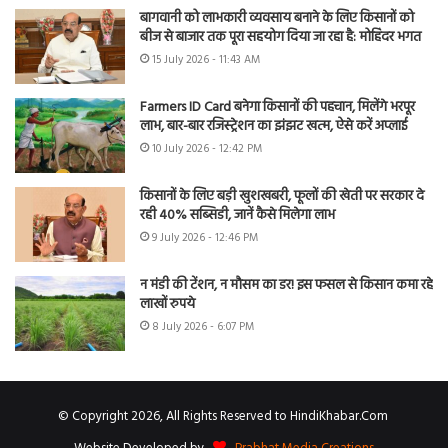
बागवानी को लाभकारी व्यवसाय बनाने के लिए किसानों को
बीज से बाजार तक पूरा सहयोग दिया जा रहा है: मोहिंदर भगत
15 July 2026 - 11:43 AM
Farmers ID Card बनेगा किसानों की पहचान, मिलेंगे भरपूर
लाभ, बार-बार रजिस्ट्रेशन का झंझट खत्म, ऐसे करें अप्लाई
10 July 2026 - 12:42 PM
किसानों के लिए बड़ी खुशखबरी, फूलों की खेती पर सरकार दे
रही 40% सब्सिडी, जानें कैसे मिलेगा लाभ
9 July 2026 - 12:46 PM
न मंडी की टेंशन, न मौसम का डर! इस फसल से किसान कमा रहे
लाखों रुपये
8 July 2026 - 6:07 PM
© Copyright 2026, All Rights Reserved to HindiKhabar.Com