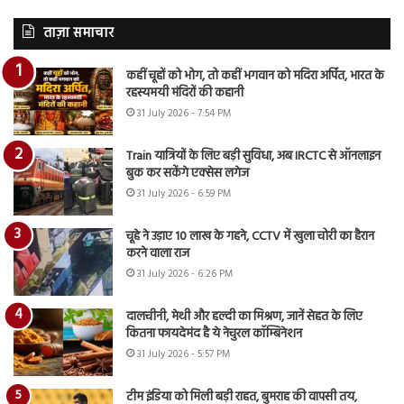
ताज़ा समाचार
कहीं चूहों को भोग, तो कहीं भगवान को मदिरा अर्पित, भारत के
रहस्यमयी मंदिरों की कहानी
31 July 2026 - 7:54 PM
Train यात्रियों के लिए बड़ी सुविधा, अब IRCTC से ऑनलाइन
बुक कर सकेंगे एक्सेस लगेज
31 July 2026 - 6:59 PM
चूहे ने उड़ाए 10 लाख के गहने, CCTV में खुला चोरी का हैरान
करने वाला राज
31 July 2026 - 6:26 PM
दालचीनी, मेथी और हल्दी का मिश्रण, जानें सेहत के लिए
कितना फायदेमंद है ये नेचुरल कॉम्बिनेशन
31 July 2026 - 5:57 PM
टीम इंडिया को मिली बड़ी राहत, बुमराह की वापसी तय,