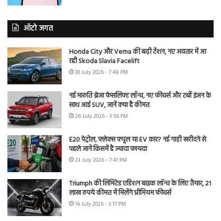
ऑटो जगत
Honda City और Verna की बढ़ी टेंशन, नए अवतार में आ
रही Skoda Slavia Facelift
30 July 2026 - 7:48 PM
नई मारुति ब्रेजा फेसलिफ्ट लॉन्च, नए फीचर्स और टर्बो इंजन के
साथ आई SUV, जानें क्या है कीमत
26 July 2026 - 3:56 PM
E20 पेट्रोल, फ्लेक्स फ्यूल या EV कार? नई गाड़ी खरीदने से
पहले जानें किसमें है ज्यादा फायदा
23 July 2026 - 7:41 PM
Triumph की लिमिटेड एडिशन बाइक लॉन्च के लिए तैयार, 21
लाख रुपये कीमत में मिलेंगे प्रीमियम फीचर्स
16 July 2026 - 3:17 PM