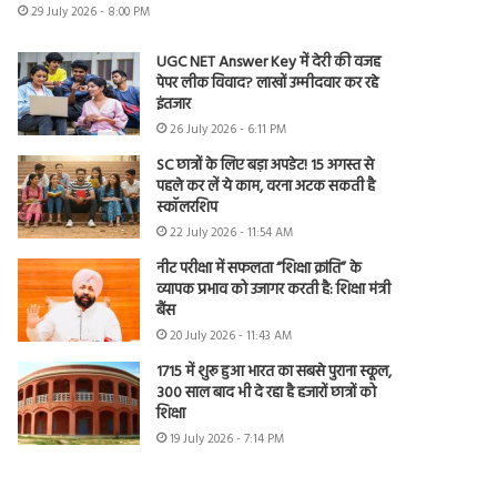
29 July 2026 - 8:00 PM
UGC NET Answer Key में देरी की वजह
पेपर लीक विवाद? लाखों उम्मीदवार कर रहे
इंतजार
26 July 2026 - 6:11 PM
SC छात्रों के लिए बड़ा अपडेट! 15 अगस्त से
पहले कर लें ये काम, वरना अटक सकती है
स्कॉलरशिप
22 July 2026 - 11:54 AM
नीट परीक्षा में सफलता “शिक्षा क्रांति” के
व्यापक प्रभाव को उजागर करती है: शिक्षा मंत्री
बैंस
20 July 2026 - 11:43 AM
1715 में शुरू हुआ भारत का सबसे पुराना स्कूल,
300 साल बाद भी दे रहा है हजारों छात्रों को
शिक्षा
19 July 2026 - 7:14 PM