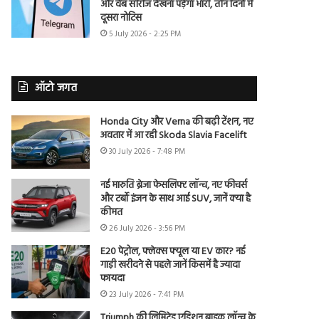
और वेब सीरीज देखना पड़ेगा भारी, तीन दिनों में
दूसरा नोटिस
5 July 2026 - 2:25 PM
ऑटो जगत
Honda City और Verna की बढ़ी टेंशन, नए
अवतार में आ रही Skoda Slavia Facelift
30 July 2026 - 7:48 PM
नई मारुति ब्रेजा फेसलिफ्ट लॉन्च, नए फीचर्स
और टर्बो इंजन के साथ आई SUV, जानें क्या है
कीमत
26 July 2026 - 3:56 PM
E20 पेट्रोल, फ्लेक्स फ्यूल या EV कार? नई
गाड़ी खरीदने से पहले जानें किसमें है ज्यादा
फायदा
23 July 2026 - 7:41 PM
Triumph की लिमिटेड एडिशन बाइक लॉन्च के