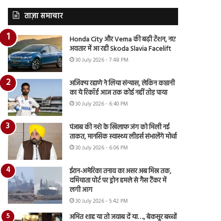
ताज़ा समाचार
Honda City और Verna की बढ़ी टेंशन, नए
अवतार में आ रही Skoda Slavia Facelift
30 July 2026 - 7:48 PM
अजिंक्य रहाणे ने लिया संन्यास, लेकिन कप्तानी
का ये रिकॉर्ड आज तक कोई नहीं तोड़ पाया
30 July 2026 - 6:40 PM
पंजाब की नशे के खिलाफ जंग को मिली नई
ताकत, मानसिक स्वास्थ्य लीडर्स संभालेंगे मोर्चा
30 July 2026 - 6:06 PM
ईरान-अमेरिका तनाव का असर अब मिस्र तक,
दमियाता पोर्ट पर ड्रोन हमले से गैस टैंकर में
लगी आग
30 July 2026 - 5:42 PM
अमित शाह या तो जवाब दें या…., बेकसूर बच्चों