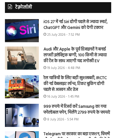
टेक्नोलॉजी
iOS 27 में नई Siri होगी पहले से ज्यादा स्मार्ट,
ChatGPT और Gemini को देगी टक्कर
25 July 2026 - 7:52 PM
Audi और Apple के पूर्व डिजाइनरों ने बनाई
लग्जरी इलेक्ट्रिक बग्गी, 100 किमी से ज्यादा
की रेंज के साथ आएगी यह अनोखी EV
19 July 2026 - 4:48 PM
रेल यात्रियों के लिए बड़ी खुशखबरी, IRCTC
की नई वेबसाइट लॉन्च, टिकट बुकिंग होगी
पहले से आसान और तेज
16 July 2026 - 1:45 PM
999 रुपये में रिजर्व करें Samsung का नया
फोल्डेबल फोन, मिलेंगे 2799 रुपये के फायदे
8 July 2026 - 5:54 PM
Telegram पर सरकार का बड़ा एक्शन, फिल्में