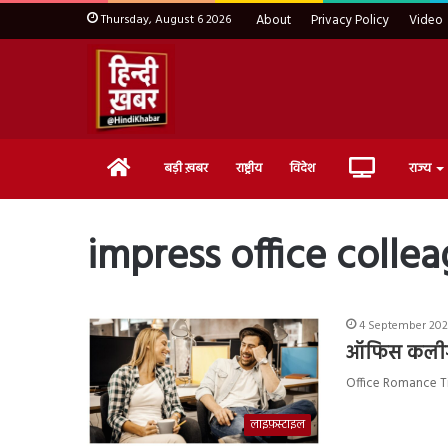
Thursday, August 6 2026
About
Privacy Policy
Video
Home
Live
बड़ी ख़बर
राष्ट्रीय
विदेश
राज्य
TV
impress office colle
4 September 202
ऑफिस कलीग को
Office Romance Tip
लाइफ़स्टाइल