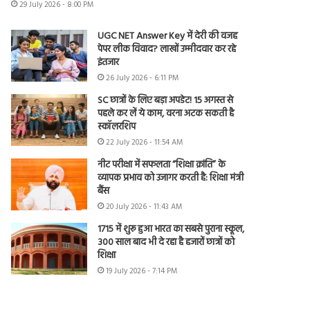
29 July 2026 - 8:00 PM
UGC NET Answer Key में देरी की वजह
पेपर लीक विवाद? लाखों उम्मीदवार कर रहे
इंतजार
26 July 2026 - 6:11 PM
SC छात्रों के लिए बड़ा अपडेट! 15 अगस्त से
पहले कर लें ये काम, वरना अटक सकती है
स्कॉलरशिप
22 July 2026 - 11:54 AM
नीट परीक्षा में सफलता “शिक्षा क्रांति” के
व्यापक प्रभाव को उजागर करती है: शिक्षा मंत्री
बैंस
20 July 2026 - 11:43 AM
1715 में शुरू हुआ भारत का सबसे पुराना स्कूल,
300 साल बाद भी दे रहा है हजारों छात्रों को
शिक्षा
19 July 2026 - 7:14 PM