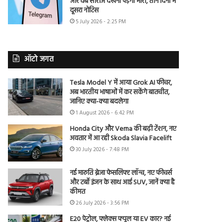
और वेब सीरीज देखना पड़ेगा भारी, तीन दिनों में
दूसरा नोटिस
5 July 2026 - 2:25 PM
ऑटो जगत
Tesla Model Y में आया Grok AI फीचर,
अब भारतीय भाषाओं में कर सकेंगे बातचीत,
जानिए क्या-क्या बदलेगा
1 August 2026 - 6:42 PM
Honda City और Verna की बढ़ी टेंशन, नए
अवतार में आ रही Skoda Slavia Facelift
30 July 2026 - 7:48 PM
नई मारुति ब्रेजा फेसलिफ्ट लॉन्च, नए फीचर्स
और टर्बो इंजन के साथ आई SUV, जानें क्या है
कीमत
26 July 2026 - 3:56 PM
E20 पेट्रोल, फ्लेक्स फ्यूल या EV कार? नई