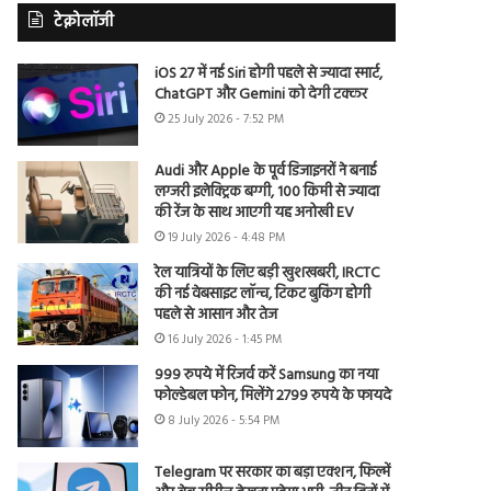
टेक्नोलॉजी
iOS 27 में नई Siri होगी पहले से ज्यादा स्मार्ट,
ChatGPT और Gemini को देगी टक्कर
25 July 2026 - 7:52 PM
Audi और Apple के पूर्व डिजाइनरों ने बनाई
लग्जरी इलेक्ट्रिक बग्गी, 100 किमी से ज्यादा
की रेंज के साथ आएगी यह अनोखी EV
19 July 2026 - 4:48 PM
रेल यात्रियों के लिए बड़ी खुशखबरी, IRCTC
की नई वेबसाइट लॉन्च, टिकट बुकिंग होगी
पहले से आसान और तेज
16 July 2026 - 1:45 PM
999 रुपये में रिजर्व करें Samsung का नया
फोल्डेबल फोन, मिलेंगे 2799 रुपये के फायदे
8 July 2026 - 5:54 PM
Telegram पर सरकार का बड़ा एक्शन, फिल्में