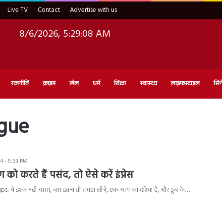
Live TV
Contact
Advertise with us
8/6/2026, 5:29:09 AM
राजनीति
क्राइम
खेल
धर्म
शिक्षा
स्वास्थ्य
लाइफ़स्टाइल
सिन
ague
4 - 5:23 PM
 करते हैं पसंद, तो ऐसे करें इंप्रेस
s: ये इश्क नहीं आसां, बस इतना तो समझ लीजे, एक आग का दरिया है, और डूब के…