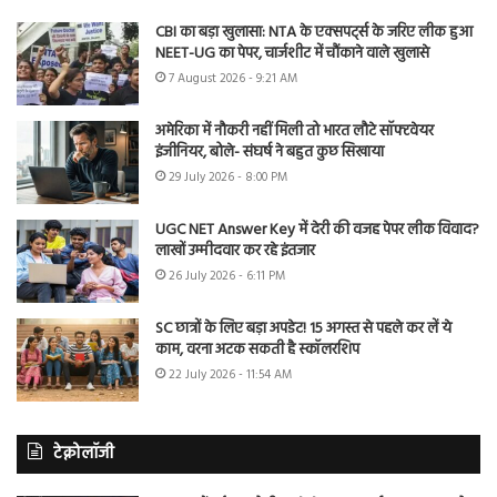
CBI का बड़ा खुलासा: NTA के एक्सपर्ट्स के जरिए लीक हुआ
NEET-UG का पेपर, चार्जशीट में चौंकाने वाले खुलासे
7 August 2026 - 9:21 AM
अमेरिका में नौकरी नहीं मिली तो भारत लौटे सॉफ्टवेयर
इंजीनियर, बोले- संघर्ष ने बहुत कुछ सिखाया
29 July 2026 - 8:00 PM
UGC NET Answer Key में देरी की वजह पेपर लीक विवाद?
लाखों उम्मीदवार कर रहे इंतजार
26 July 2026 - 6:11 PM
SC छात्रों के लिए बड़ा अपडेट! 15 अगस्त से पहले कर लें ये
काम, वरना अटक सकती है स्कॉलरशिप
22 July 2026 - 11:54 AM
टेक्नोलॉजी