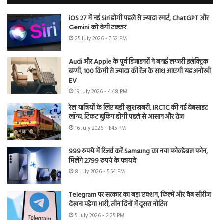
iOS 27 में नई Siri होगी पहले से ज्यादा स्मार्ट, ChatGPT और
Gemini को देगी टक्कर
25 July 2026 - 7:52 PM
Audi और Apple के पूर्व डिजाइनरों ने बनाई लग्जरी इलेक्ट्रिक
बग्गी, 100 किमी से ज्यादा की रेंज के साथ आएगी यह अनोखी
EV
19 July 2026 - 4:48 PM
रेल यात्रियों के लिए बड़ी खुशखबरी, IRCTC की नई वेबसाइट
लॉन्च, टिकट बुकिंग होगी पहले से आसान और तेज
16 July 2026 - 1:45 PM
999 रुपये में रिजर्व करें Samsung का नया फोल्डेबल फोन,
मिलेंगे 2799 रुपये के फायदे
8 July 2026 - 5:54 PM
Telegram पर सरकार का बड़ा एक्शन, फिल्में और वेब सीरीज
देखना पड़ेगा भारी, तीन दिनों में दूसरा नोटिस
5 July 2026 - 2:25 PM