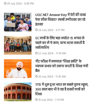
29 July 2026 - 8:00 PM
UGC NET Answer Key में देरी की वजह
पेपर लीक विवाद? लाखों उम्मीदवार कर रहे
इंतजार
26 July 2026 - 6:11 PM
SC छात्रों के लिए बड़ा अपडेट! 15 अगस्त से
पहले कर लें ये काम, वरना अटक सकती है
स्कॉलरशिप
22 July 2026 - 11:54 AM
नीट परीक्षा में सफलता “शिक्षा क्रांति” के
व्यापक प्रभाव को उजागर करती है: शिक्षा मंत्री
बैंस
20 July 2026 - 11:43 AM
1715 में शुरू हुआ भारत का सबसे पुराना स्कूल,
300 साल बाद भी दे रहा है हजारों छात्रों को
शिक्षा
19 July 2026 - 7:14 PM