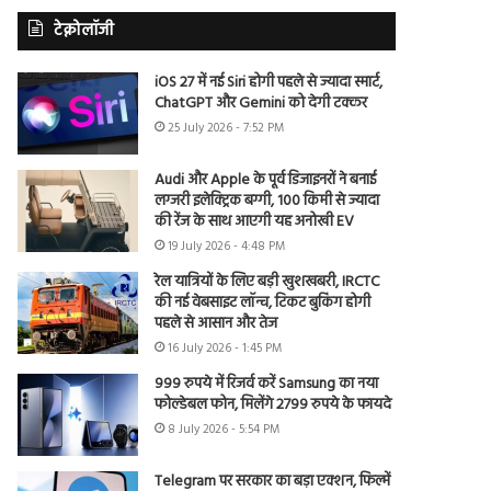
टेक्नोलॉजी
iOS 27 में नई Siri होगी पहले से ज्यादा स्मार्ट,
ChatGPT और Gemini को देगी टक्कर
25 July 2026 - 7:52 PM
Audi और Apple के पूर्व डिजाइनरों ने बनाई
लग्जरी इलेक्ट्रिक बग्गी, 100 किमी से ज्यादा
की रेंज के साथ आएगी यह अनोखी EV
19 July 2026 - 4:48 PM
रेल यात्रियों के लिए बड़ी खुशखबरी, IRCTC
की नई वेबसाइट लॉन्च, टिकट बुकिंग होगी
पहले से आसान और तेज
16 July 2026 - 1:45 PM
999 रुपये में रिजर्व करें Samsung का नया
फोल्डेबल फोन, मिलेंगे 2799 रुपये के फायदे
8 July 2026 - 5:54 PM
Telegram पर सरकार का बड़ा एक्शन, फिल्में