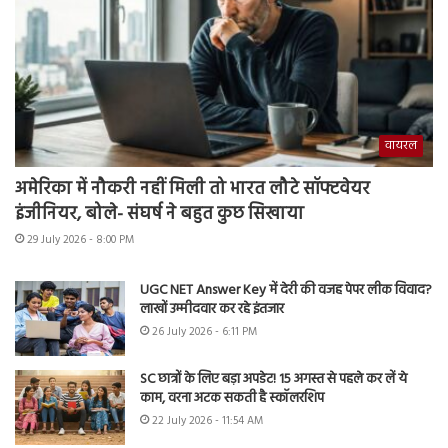
वायरल
अमेरिका में नौकरी नहीं मिली तो भारत लौटे सॉफ्टवेयर
इंजीनियर, बोले- संघर्ष ने बहुत कुछ सिखाया
29 July 2026 - 8:00 PM
UGC NET Answer Key में देरी की वजह पेपर लीक विवाद?
लाखों उम्मीदवार कर रहे इंतजार
26 July 2026 - 6:11 PM
SC छात्रों के लिए बड़ा अपडेट! 15 अगस्त से पहले कर लें ये
काम, वरना अटक सकती है स्कॉलरशिप
22 July 2026 - 11:54 AM