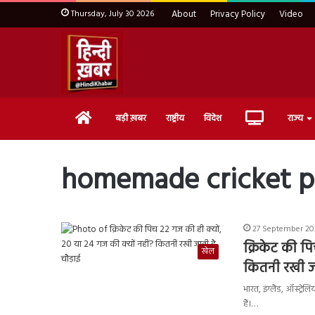
Thursday, July 30 2026
About
Privacy Policy
Video
Home
Live
बड़ी ख़बर
राष्ट्रीय
विदेश
राज्य
TV
homemade cricket p
27 September 202
क्रिकेट की प
खेल
कितनी रखी जा
भारत, इंग्लैंड, ऑस्ट्
हैं।…