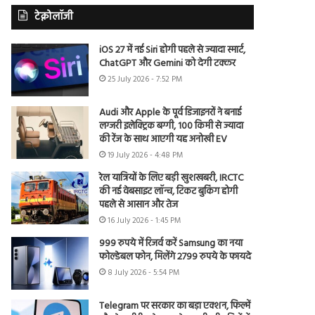
टेक्नोलॉजी
iOS 27 में नई Siri होगी पहले से ज्यादा स्मार्ट,
ChatGPT और Gemini को देगी टक्कर
25 July 2026 - 7:52 PM
Audi और Apple के पूर्व डिजाइनरों ने बनाई
लग्जरी इलेक्ट्रिक बग्गी, 100 किमी से ज्यादा
की रेंज के साथ आएगी यह अनोखी EV
19 July 2026 - 4:48 PM
रेल यात्रियों के लिए बड़ी खुशखबरी, IRCTC
की नई वेबसाइट लॉन्च, टिकट बुकिंग होगी
पहले से आसान और तेज
16 July 2026 - 1:45 PM
999 रुपये में रिजर्व करें Samsung का नया
फोल्डेबल फोन, मिलेंगे 2799 रुपये के फायदे
8 July 2026 - 5:54 PM
Telegram पर सरकार का बड़ा एक्शन, फिल्में