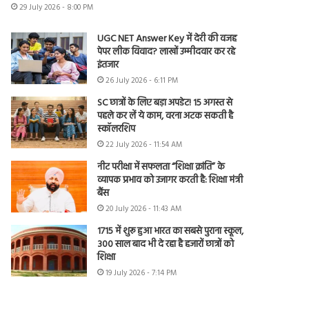
29 July 2026 - 8:00 PM
UGC NET Answer Key में देरी की वजह
पेपर लीक विवाद? लाखों उम्मीदवार कर रहे
इंतजार
26 July 2026 - 6:11 PM
SC छात्रों के लिए बड़ा अपडेट! 15 अगस्त से
पहले कर लें ये काम, वरना अटक सकती है
स्कॉलरशिप
22 July 2026 - 11:54 AM
नीट परीक्षा में सफलता “शिक्षा क्रांति” के
व्यापक प्रभाव को उजागर करती है: शिक्षा मंत्री
बैंस
20 July 2026 - 11:43 AM
1715 में शुरू हुआ भारत का सबसे पुराना स्कूल,
300 साल बाद भी दे रहा है हजारों छात्रों को
शिक्षा
19 July 2026 - 7:14 PM