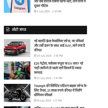
और वेब सीरीज देखना पड़ेगा भारी, तीन दिनों में
दूसरा नोटिस
5 July 2026 - 2:25 PM
ऑटो जगत
नई मारुति ब्रेजा फेसलिफ्ट लॉन्च, नए फीचर्स
और टर्बो इंजन के साथ आई SUV, जानें क्या है
कीमत
26 July 2026 - 3:56 PM
E20 पेट्रोल, फ्लेक्स फ्यूल या EV कार? नई
गाड़ी खरीदने से पहले जानें किसमें है ज्यादा
फायदा
23 July 2026 - 7:41 PM
Triumph की लिमिटेड एडिशन बाइक लॉन्च के
लिए तैयार, 21 लाख रुपये कीमत में मिलेंगे
प्रीमियम फीचर्स
16 July 2026 - 3:17 PM