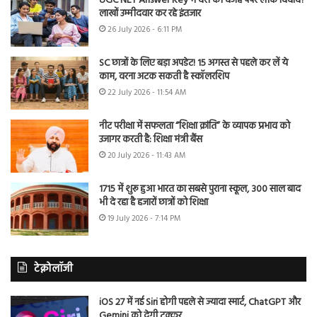
UGC NET Answer Key में देरी की वजह पेपर लीक विवाद?
लाखों उम्मीदवार कर रहे इंतजार
26 July 2026 - 6:11 PM
SC छात्रों के लिए बड़ा अपडेट! 15 अगस्त से पहले कर लें ये
काम, वरना अटक सकती है स्कॉलरशिप
22 July 2026 - 11:54 AM
नीट परीक्षा में सफलता “शिक्षा क्रांति” के व्यापक प्रभाव को
उजागर करती है: शिक्षा मंत्री बैंस
20 July 2026 - 11:43 AM
1715 में शुरू हुआ भारत का सबसे पुराना स्कूल, 300 साल बाद
भी दे रहा है हजारों छात्रों को शिक्षा
19 July 2026 - 7:14 PM
टेक्नोलॉजी
iOS 27 में नई Siri होगी पहले से ज्यादा स्मार्ट, ChatGPT और
Gemini को देगी टक्कर