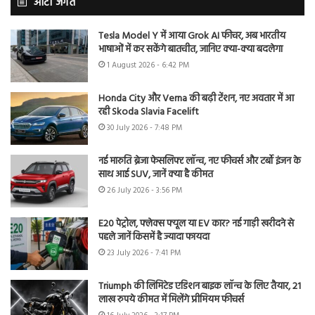
ऑटो जगत
Tesla Model Y में आया Grok AI फीचर, अब भारतीय
भाषाओं में कर सकेंगे बातचीत, जानिए क्या-क्या बदलेगा
1 August 2026 - 6:42 PM
Honda City और Verna की बढ़ी टेंशन, नए अवतार में आ
रही Skoda Slavia Facelift
30 July 2026 - 7:48 PM
नई मारुति ब्रेजा फेसलिफ्ट लॉन्च, नए फीचर्स और टर्बो इंजन के
साथ आई SUV, जानें क्या है कीमत
26 July 2026 - 3:56 PM
E20 पेट्रोल, फ्लेक्स फ्यूल या EV कार? नई गाड़ी खरीदने से
पहले जानें किसमें है ज्यादा फायदा
23 July 2026 - 7:41 PM
Triumph की लिमिटेड एडिशन बाइक लॉन्च के लिए तैयार, 21
लाख रुपये कीमत में मिलेंगे प्रीमियम फीचर्स