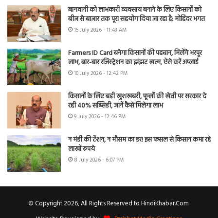
बागवानी को लाभकारी व्यवसाय बनाने के लिए किसानों को
बीज से बाजार तक पूरा सहयोग दिया जा रहा है: मोहिंदर भगत
15 July 2026 - 11:43 AM
Farmers ID Card बनेगा किसानों की पहचान, मिलेंगे भरपूर
लाभ, बार-बार रजिस्ट्रेशन का झंझट खत्म, ऐसे करें अप्लाई
10 July 2026 - 12:42 PM
किसानों के लिए बड़ी खुशखबरी, फूलों की खेती पर सरकार दे
रही 40% सब्सिडी, जानें कैसे मिलेगा लाभ
9 July 2026 - 12:46 PM
न मंडी की टेंशन, न मौसम का डर! इस फसल से किसान कमा रहे
लाखों रुपये
8 July 2026 - 6:07 PM
© Copyright 2026, All Rights Reserved to HindiKhabar.Com