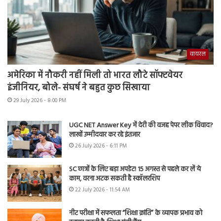
वायरल
अमेरिका में नौकरी नहीं मिली तो भारत लौटे सॉफ्टवेयर
इंजीनियर, बोले- संघर्ष ने बहुत कुछ सिखाया
29 July 2026 - 8:00 PM
UGC NET Answer Key में देरी की वजह पेपर लीक विवाद?
लाखों उम्मीदवार कर रहे इंतजार
26 July 2026 - 6:11 PM
SC छात्रों के लिए बड़ा अपडेट! 15 अगस्त से पहले कर लें ये
काम, वरना अटक सकती है स्कॉलरशिप
22 July 2026 - 11:54 AM
नीट परीक्षा में सफलता “शिक्षा क्रांति” के व्यापक प्रभाव को