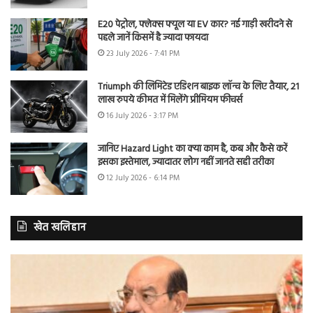
E20 पेट्रोल, फ्लेक्स फ्यूल या EV कार? नई गाड़ी खरीदने से
पहले जानें किसमें है ज्यादा फायदा
23 July 2026 - 7:41 PM
Triumph की लिमिटेड एडिशन बाइक लॉन्च के लिए तैयार, 21
लाख रुपये कीमत में मिलेंगे प्रीमियम फीचर्स
16 July 2026 - 3:17 PM
जानिए Hazard Light का क्या काम है, कब और कैसे करें
इसका इस्तेमाल, ज्यादातर लोग नहीं जानते सही तरीका
12 July 2026 - 6:14 PM
खेत खलिहान