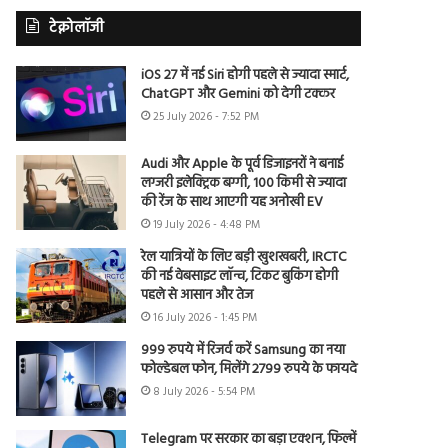
टेक्नोलॉजी
iOS 27 में नई Siri होगी पहले से ज्यादा स्मार्ट,
ChatGPT और Gemini को देगी टक्कर
25 July 2026 - 7:52 PM
Audi और Apple के पूर्व डिजाइनरों ने बनाई
लग्जरी इलेक्ट्रिक बग्गी, 100 किमी से ज्यादा
की रेंज के साथ आएगी यह अनोखी EV
19 July 2026 - 4:48 PM
रेल यात्रियों के लिए बड़ी खुशखबरी, IRCTC
की नई वेबसाइट लॉन्च, टिकट बुकिंग होगी
पहले से आसान और तेज
16 July 2026 - 1:45 PM
999 रुपये में रिजर्व करें Samsung का नया
फोल्डेबल फोन, मिलेंगे 2799 रुपये के फायदे
8 July 2026 - 5:54 PM
Telegram पर सरकार का बड़ा एक्शन, फिल्में