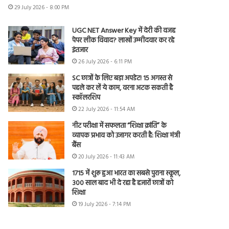
29 July 2026 - 8:00 PM
UGC NET Answer Key में देरी की वजह
पेपर लीक विवाद? लाखों उम्मीदवार कर रहे
इंतजार
26 July 2026 - 6:11 PM
SC छात्रों के लिए बड़ा अपडेट! 15 अगस्त से
पहले कर लें ये काम, वरना अटक सकती है
स्कॉलरशिप
22 July 2026 - 11:54 AM
नीट परीक्षा में सफलता “शिक्षा क्रांति” के
व्यापक प्रभाव को उजागर करती है: शिक्षा मंत्री
बैंस
20 July 2026 - 11:43 AM
1715 में शुरू हुआ भारत का सबसे पुराना स्कूल,
300 साल बाद भी दे रहा है हजारों छात्रों को
शिक्षा
19 July 2026 - 7:14 PM