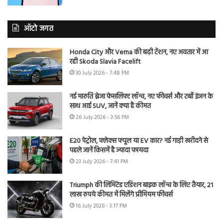
ऑटो जगत
Honda City और Verna की बढ़ी टेंशन, नए अवतार में आ
रही Skoda Slavia Facelift
30 July 2026 - 7:48 PM
नई मारुति ब्रेजा फेसलिफ्ट लॉन्च, नए फीचर्स और टर्बो इंजन के
साथ आई SUV, जानें क्या है कीमत
26 July 2026 - 3:56 PM
E20 पेट्रोल, फ्लेक्स फ्यूल या EV कार? नई गाड़ी खरीदने से
पहले जानें किसमें है ज्यादा फायदा
23 July 2026 - 7:41 PM
Triumph की लिमिटेड एडिशन बाइक लॉन्च के लिए तैयार, 21
लाख रुपये कीमत में मिलेंगे प्रीमियम फीचर्स
16 July 2026 - 3:17 PM