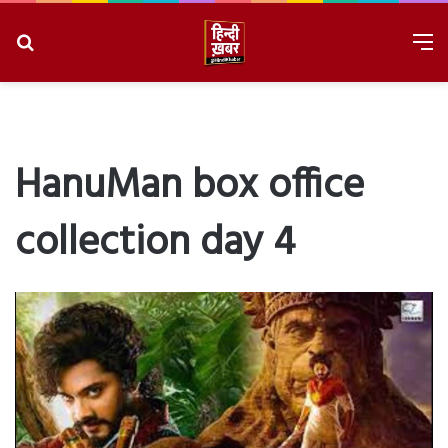
Search
M
for
8/7/2026, 2:09:37 PM
HanuMan box office
collection day 4