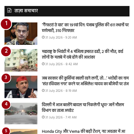
ताज़ा समाचार
‘गैंगस्टरां ते वार’ का 191वां दिन: पंजाब पुलिस की 611 स्थानों पर
छापेमारी, 310 गिरफ्तार
31 July 2026 - 9:20 AM
महाराष्ट्र के भिवंडी में 4 मंजिला इमारत ढही, 2 की मौत, कई
लोगों के मलबे में दबे होने की आशंका
31 July 2026 - 8:42 AM
जब सरकार की कुर्सियां खाली रहने लगीं, तो…’ भदोही का नाम
‘संत रविदास नगर’ करने पर अखिलेश यादव का बीजेपी पर तंज
31 July 2026 - 8:19 AM
दिल्ली में आज बरसेंगे बादल या निकलेगी धूप? जानें मौसम
विभाग का ताजा अपडेट
31 July 2026 - 7:41 AM
Honda City और Verna की बढ़ी टेंशन, नए अवतार में आ