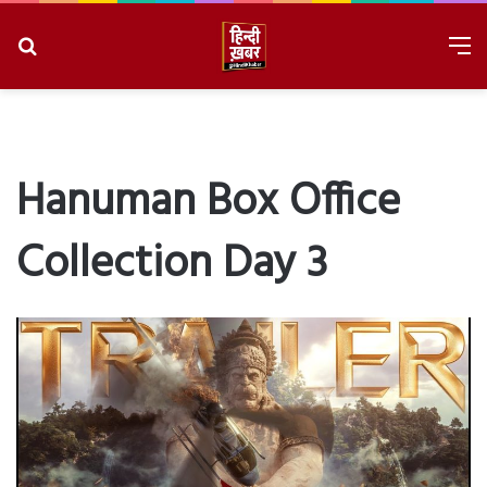
Search
M
for
8/7/2026, 9:40:34 AM
Hanuman Box Office
Collection Day 3