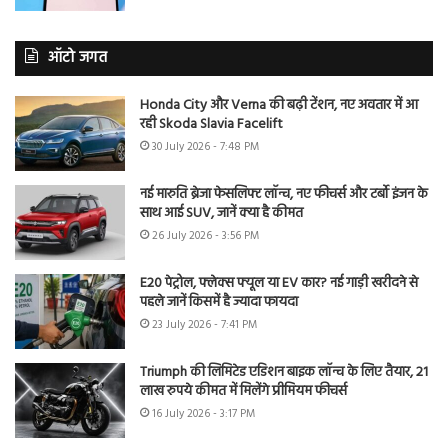
ऑटो जगत
Honda City और Verna की बढ़ी टेंशन, नए अवतार में आ
रही Skoda Slavia Facelift
30 July 2026 - 7:48 PM
नई मारुति ब्रेजा फेसलिफ्ट लॉन्च, नए फीचर्स और टर्बो इंजन के
साथ आई SUV, जानें क्या है कीमत
26 July 2026 - 3:56 PM
E20 पेट्रोल, फ्लेक्स फ्यूल या EV कार? नई गाड़ी खरीदने से
पहले जानें किसमें है ज्यादा फायदा
23 July 2026 - 7:41 PM
Triumph की लिमिटेड एडिशन बाइक लॉन्च के लिए तैयार, 21
लाख रुपये कीमत में मिलेंगे प्रीमियम फीचर्स
16 July 2026 - 3:17 PM