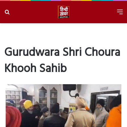
Search
M
for
8/9/2026, 1:27:20 PM
Gurudwara Shri Choura
Khooh Sahib