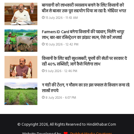
बागवानी को लाभकारी व्यवसाय बनाने के लिए किसानों को
बीज से बाजार तक पूरा सहयोग दिया जा रहा है: मोहिंदर भगत
15 July 2026 - 11:43 AM
Farmers ID Card बनेगा किसानों की पहचान, मिलेंगे भरपूर
लाभ, बार-बार रजिस्ट्रेशन का झंझट खत्म, ऐसे करें अप्लाई
10 July 2026 - 12:42 PM
किसानों के लिए बड़ी खुशखबरी, फूलों की खेती पर सरकार दे
रही 40% सब्सिडी, जानें कैसे मिलेगा लाभ
9 July 2026 - 12:46 PM
न मंडी की टेंशन, न मौसम का डर! इस फसल से किसान कमा रहे
लाखों रुपये
8 July 2026 - 6:07 PM
© Copyright 2026, All Rights Reserved to HindiKhabar.Com