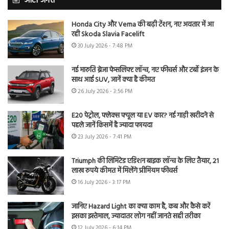
ऑटो जगत
Honda City और Verna की बढ़ी टेंशन, नए अवतार में आ
रही Skoda Slavia Facelift
30 July 2026 - 7:48 PM
नई मारुति ब्रेजा फेसलिफ्ट लॉन्च, नए फीचर्स और टर्बो इंजन के
साथ आई SUV, जानें क्या है कीमत
26 July 2026 - 3:56 PM
E20 पेट्रोल, फ्लेक्स फ्यूल या EV कार? नई गाड़ी खरीदने से
पहले जानें किसमें है ज्यादा फायदा
23 July 2026 - 7:41 PM
Triumph की लिमिटेड एडिशन बाइक लॉन्च के लिए तैयार, 21
लाख रुपये कीमत में मिलेंगे प्रीमियम फीचर्स
16 July 2026 - 3:17 PM
जानिए Hazard Light का क्या काम है, कब और कैसे करें
इसका इस्तेमाल, ज्यादातर लोग नहीं जानते सही तरीका
12 July 2026 - 6:14 PM