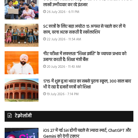
लाखों उम्मीदवार कर रहे इंतजार
26 July 2026 - 6:11 PM
SC छात्रों के लिए बड़ा अपडेट! 15 अगस्त से पहले कर लें ये
काम, वरना अटक सकती है स्कॉलरशिप
22 July 2026 - 11:54 AM
नीट परीक्षा में सफलता “शिक्षा क्रांति” के व्यापक प्रभाव को
उजागर करती है: शिक्षा मंत्री बैंस
20 July 2026 - 11:43 AM
1715 में शुरू हुआ भारत का सबसे पुराना स्कूल, 300 साल बाद
भी दे रहा है हजारों छात्रों को शिक्षा
19 July 2026 - 7:14 PM
टेक्नोलॉजी
iOS 27 में नई Siri होगी पहले से ज्यादा स्मार्ट, ChatGPT और
Gemini को देगी टक्कर