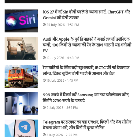
iOS 27 में नई Siri होगी पहले से ज्यादा स्मार्ट, ChatGPT और
Gemini को देगी टक्कर
25 July 2026 - 7:52 PM
Audi और Apple के पूर्व डिजाइनरों ने बनाई लग्जरी इलेक्ट्रिक
बग्गी, 100 किमी से ज्यादा की रेंज के साथ आएगी यह अनोखी
EV
19 July 2026 - 4:48 PM
रेल यात्रियों के लिए बड़ी खुशखबरी, IRCTC की नई वेबसाइट
लॉन्च, टिकट बुकिंग होगी पहले से आसान और तेज
16 July 2026 - 1:45 PM
999 रुपये में रिजर्व करें Samsung का नया फोल्डेबल फोन,
मिलेंगे 2799 रुपये के फायदे
8 July 2026 - 5:54 PM
Telegram पर सरकार का बड़ा एक्शन, फिल्में और वेब सीरीज
देखना पड़ेगा भारी, तीन दिनों में दूसरा नोटिस
5 July 2026 - 2:25 PM