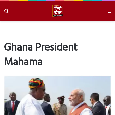
Search
M
for
8/9/2026, 5:10:20 PM
Ghana President
Mahama