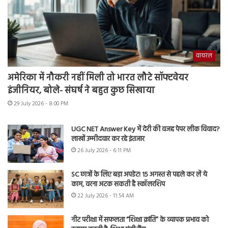
वायरल
अमेरिका में नौकरी नहीं मिली तो भारत लौटे सॉफ्टवेयर
इंजीनियर, बोले- संघर्ष ने बहुत कुछ सिखाया
29 July 2026 - 8:00 PM
UGC NET Answer Key में देरी की वजह पेपर लीक विवाद?
लाखों उम्मीदवार कर रहे इंतजार
26 July 2026 - 6:11 PM
SC छात्रों के लिए बड़ा अपडेट! 15 अगस्त से पहले कर लें ये
काम, वरना अटक सकती है स्कॉलरशिप
22 July 2026 - 11:54 AM
नीट परीक्षा में सफलता “शिक्षा क्रांति” के व्यापक प्रभाव को