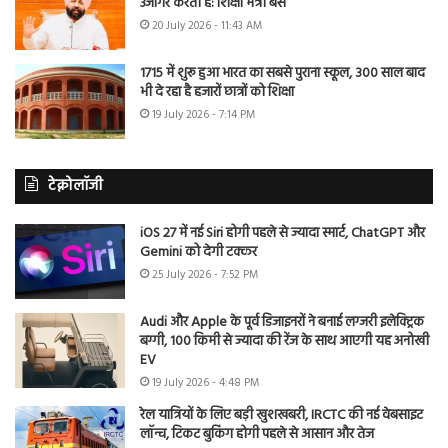
उजागर करती है: शिक्षा मंत्री बैंस
20 July 2026 - 11:43 AM
1715 में शुरू हुआ भारत का सबसे पुराना स्कूल, 300 साल बाद
भी दे रहा है हजारों छात्रों को शिक्षा
19 July 2026 - 7:14 PM
टेक्नोलॉजी
iOS 27 में नई Siri होगी पहले से ज्यादा स्मार्ट, ChatGPT और
Gemini को देगी टक्कर
25 July 2026 - 7:52 PM
Audi और Apple के पूर्व डिजाइनरों ने बनाई लग्जरी इलेक्ट्रिक
बग्गी, 100 किमी से ज्यादा की रेंज के साथ आएगी यह अनोखी
EV
19 July 2026 - 4:48 PM
रेल यात्रियों के लिए बड़ी खुशखबरी, IRCTC की नई वेबसाइट
लॉन्च, टिकट बुकिंग होगी पहले से आसान और तेज