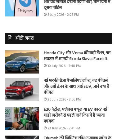
और वेब सीरीज देखना पड़ेगा भारी, तीन दिनों में
दूसरा नोटिस
5 July 2026 - 2:25 PM
ऑटो जगत
Honda City और Verna की बढ़ी टेंशन, नए
अवतार में आ रही Skoda Slavia Facelift
30 July 2026 - 7:48 PM
नई मारुति ब्रेजा फेसलिफ्ट लॉन्च, नए फीचर्स
और टर्बो इंजन के साथ आई SUV, जानें क्या है
कीमत
26 July 2026 - 3:56 PM
E20 पेट्रोल, फ्लेक्स फ्यूल या EV कार? नई
गाड़ी खरीदने से पहले जानें किसमें है ज्यादा
फायदा
23 July 2026 - 7:41 PM
Triumph की लिमिटेड एडिशन बाइक लॉन्च के