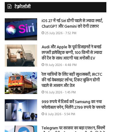
टेक्नोलॉजी
iOS 27 में नई Siri होगी पहले से ज्यादा स्मार्ट,
ChatGPT और Gemini को देगी टक्कर
25 July 2026 - 7:52 PM
Audi और Apple के पूर्व डिजाइनरों ने बनाई
लग्जरी इलेक्ट्रिक बग्गी, 100 किमी से ज्यादा
की रेंज के साथ आएगी यह अनोखी EV
19 July 2026 - 4:48 PM
रेल यात्रियों के लिए बड़ी खुशखबरी, IRCTC
की नई वेबसाइट लॉन्च, टिकट बुकिंग होगी
पहले से आसान और तेज
16 July 2026 - 1:45 PM
999 रुपये में रिजर्व करें Samsung का नया
फोल्डेबल फोन, मिलेंगे 2799 रुपये के फायदे
8 July 2026 - 5:54 PM
Telegram पर सरकार का बड़ा एक्शन, फिल्में