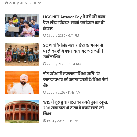
29 July 2026 - 8:00 PM
UGC NET Answer Key में देरी की वजह
पेपर लीक विवाद? लाखों उम्मीदवार कर रहे
इंतजार
26 July 2026 - 6:11 PM
SC छात्रों के लिए बड़ा अपडेट! 15 अगस्त से
पहले कर लें ये काम, वरना अटक सकती है
स्कॉलरशिप
22 July 2026 - 11:54 AM
नीट परीक्षा में सफलता “शिक्षा क्रांति” के
व्यापक प्रभाव को उजागर करती है: शिक्षा मंत्री
बैंस
20 July 2026 - 11:43 AM
1715 में शुरू हुआ भारत का सबसे पुराना स्कूल,
300 साल बाद भी दे रहा है हजारों छात्रों को
शिक्षा
19 July 2026 - 7:14 PM