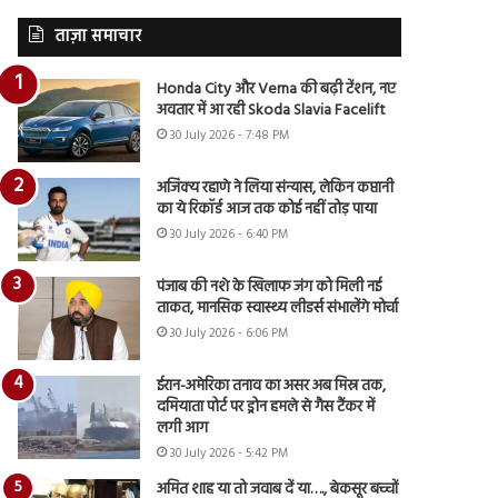
ताज़ा समाचार
Honda City और Verna की बढ़ी टेंशन, नए
अवतार में आ रही Skoda Slavia Facelift
30 July 2026 - 7:48 PM
अजिंक्य रहाणे ने लिया संन्यास, लेकिन कप्तानी
का ये रिकॉर्ड आज तक कोई नहीं तोड़ पाया
30 July 2026 - 6:40 PM
पंजाब की नशे के खिलाफ जंग को मिली नई
ताकत, मानसिक स्वास्थ्य लीडर्स संभालेंगे मोर्चा
30 July 2026 - 6:06 PM
ईरान-अमेरिका तनाव का असर अब मिस्र तक,
दमियाता पोर्ट पर ड्रोन हमले से गैस टैंकर में
लगी आग
30 July 2026 - 5:42 PM
अमित शाह या तो जवाब दें या…., बेकसूर बच्चों