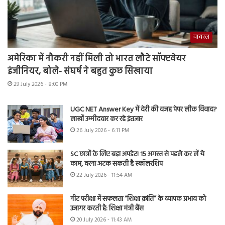
वायरल
अमेरिका में नौकरी नहीं मिली तो भारत लौटे सॉफ्टवेयर
इंजीनियर, बोले- संघर्ष ने बहुत कुछ सिखाया
29 July 2026 - 8:00 PM
UGC NET Answer Key में देरी की वजह पेपर लीक विवाद?
लाखों उम्मीदवार कर रहे इंतजार
26 July 2026 - 6:11 PM
SC छात्रों के लिए बड़ा अपडेट! 15 अगस्त से पहले कर लें ये
काम, वरना अटक सकती है स्कॉलरशिप
22 July 2026 - 11:54 AM
नीट परीक्षा में सफलता “शिक्षा क्रांति” के व्यापक प्रभाव को
उजागर करती है: शिक्षा मंत्री बैंस
20 July 2026 - 11:43 AM