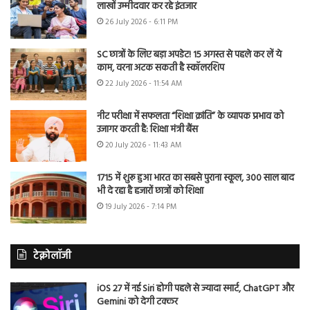
लाखों उम्मीदवार कर रहे इंतजार
26 July 2026 - 6:11 PM
SC छात्रों के लिए बड़ा अपडेट! 15 अगस्त से पहले कर लें ये
काम, वरना अटक सकती है स्कॉलरशिप
22 July 2026 - 11:54 AM
नीट परीक्षा में सफलता “शिक्षा क्रांति” के व्यापक प्रभाव को
उजागर करती है: शिक्षा मंत्री बैंस
20 July 2026 - 11:43 AM
1715 में शुरू हुआ भारत का सबसे पुराना स्कूल, 300 साल बाद
भी दे रहा है हजारों छात्रों को शिक्षा
19 July 2026 - 7:14 PM
टेक्नोलॉजी
iOS 27 में नई Siri होगी पहले से ज्यादा स्मार्ट, ChatGPT और
Gemini को देगी टक्कर