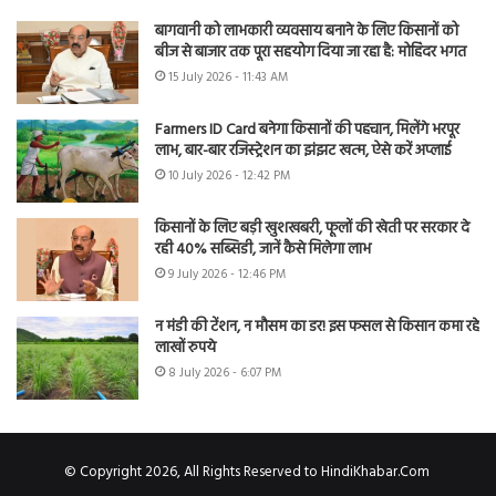
बागवानी को लाभकारी व्यवसाय बनाने के लिए किसानों को
बीज से बाजार तक पूरा सहयोग दिया जा रहा है: मोहिंदर भगत
15 July 2026 - 11:43 AM
Farmers ID Card बनेगा किसानों की पहचान, मिलेंगे भरपूर
लाभ, बार-बार रजिस्ट्रेशन का झंझट खत्म, ऐसे करें अप्लाई
10 July 2026 - 12:42 PM
किसानों के लिए बड़ी खुशखबरी, फूलों की खेती पर सरकार दे
रही 40% सब्सिडी, जानें कैसे मिलेगा लाभ
9 July 2026 - 12:46 PM
न मंडी की टेंशन, न मौसम का डर! इस फसल से किसान कमा रहे
लाखों रुपये
8 July 2026 - 6:07 PM
© Copyright 2026, All Rights Reserved to HindiKhabar.Com