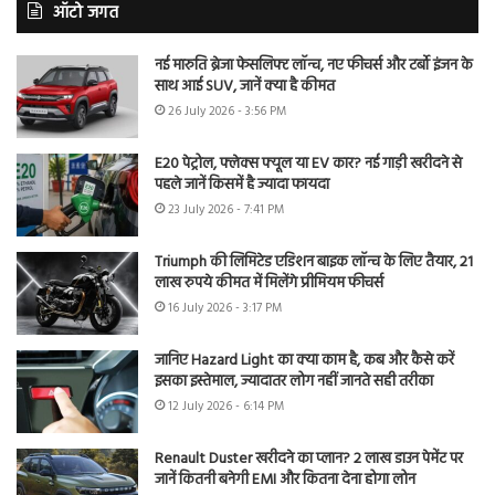
ऑटो जगत
नई मारुति ब्रेजा फेसलिफ्ट लॉन्च, नए फीचर्स और टर्बो इंजन के
साथ आई SUV, जानें क्या है कीमत
26 July 2026 - 3:56 PM
E20 पेट्रोल, फ्लेक्स फ्यूल या EV कार? नई गाड़ी खरीदने से
पहले जानें किसमें है ज्यादा फायदा
23 July 2026 - 7:41 PM
Triumph की लिमिटेड एडिशन बाइक लॉन्च के लिए तैयार, 21
लाख रुपये कीमत में मिलेंगे प्रीमियम फीचर्स
16 July 2026 - 3:17 PM
जानिए Hazard Light का क्या काम है, कब और कैसे करें
इसका इस्तेमाल, ज्यादातर लोग नहीं जानते सही तरीका
12 July 2026 - 6:14 PM
Renault Duster खरीदने का प्लान? 2 लाख डाउन पेमेंट पर
जानें कितनी बनेगी EMI और कितना देना होगा लोन