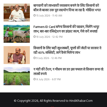
बागवानी को लाभकारी व्यवसाय बनाने के लिए किसानों को
बीज से बाजार तक पूरा सहयोग दिया जा रहा है: मोहिंदर भगत
15 July 2026 - 11:43 AM
Farmers ID Card बनेगा किसानों की पहचान, मिलेंगे भरपूर
लाभ, बार-बार रजिस्ट्रेशन का झंझट खत्म, ऐसे करें अप्लाई
10 July 2026 - 12:42 PM
किसानों के लिए बड़ी खुशखबरी, फूलों की खेती पर सरकार दे
रही 40% सब्सिडी, जानें कैसे मिलेगा लाभ
9 July 2026 - 12:46 PM
न मंडी की टेंशन, न मौसम का डर! इस फसल से किसान कमा रहे
लाखों रुपये
8 July 2026 - 6:07 PM
© Copyright 2026, All Rights Reserved to HindiKhabar.Com