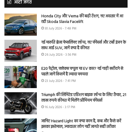
ऑटो जगत
Honda City और Verna की बढ़ी टेंशन, नए अवतार में आ
रही Skoda Slavia Facelift
30 July 2026 - 7:48 PM
नई मारुति ब्रेजा फेसलिफ्ट लॉन्च, नए फीचर्स और टर्बो इंजन के
साथ आई SUV, जानें क्या है कीमत
26 July 2026 - 3:56 PM
E20 पेट्रोल, फ्लेक्स फ्यूल या EV कार? नई गाड़ी खरीदने से
पहले जानें किसमें है ज्यादा फायदा
23 July 2026 - 7:41 PM
Triumph की लिमिटेड एडिशन बाइक लॉन्च के लिए तैयार, 21
लाख रुपये कीमत में मिलेंगे प्रीमियम फीचर्स
16 July 2026 - 3:17 PM
जानिए Hazard Light का क्या काम है, कब और कैसे करें
इसका इस्तेमाल, ज्यादातर लोग नहीं जानते सही तरीका