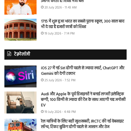
उजागर करती है: शिक्षा मंत्री बैंस
20 July 2026 - 11:43 AM
1715 में शुरू हुआ भारत का सबसे पुराना स्कूल, 300 साल बाद
भी दे रहा है हजारों छात्रों को शिक्षा
19 July 2026 - 7:14 PM
टेक्नोलॉजी
iOS 27 में नई Siri होगी पहले से ज्यादा स्मार्ट, ChatGPT और
Gemini को देगी टक्कर
25 July 2026 - 7:52 PM
Audi और Apple के पूर्व डिजाइनरों ने बनाई लग्जरी इलेक्ट्रिक
बग्गी, 100 किमी से ज्यादा की रेंज के साथ आएगी यह अनोखी
EV
19 July 2026 - 4:48 PM
रेल यात्रियों के लिए बड़ी खुशखबरी, IRCTC की नई वेबसाइट
लॉन्च, टिकट बुकिंग होगी पहले से आसान और तेज