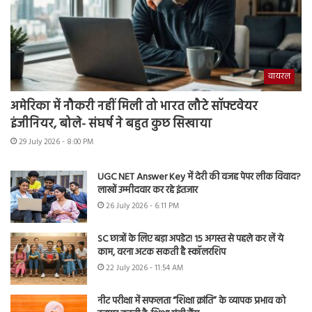
वायरल
अमेरिका में नौकरी नहीं मिली तो भारत लौटे सॉफ्टवेयर
इंजीनियर, बोले- संघर्ष ने बहुत कुछ सिखाया
29 July 2026 - 8:00 PM
UGC NET Answer Key में देरी की वजह पेपर लीक विवाद?
लाखों उम्मीदवार कर रहे इंतजार
26 July 2026 - 6:11 PM
SC छात्रों के लिए बड़ा अपडेट! 15 अगस्त से पहले कर लें ये
काम, वरना अटक सकती है स्कॉलरशिप
22 July 2026 - 11:54 AM
नीट परीक्षा में सफलता “शिक्षा क्रांति” के व्यापक प्रभाव को