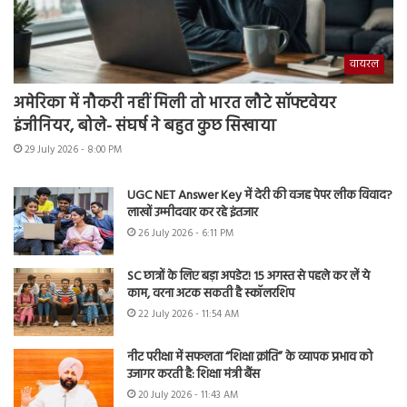
वायरल
अमेरिका में नौकरी नहीं मिली तो भारत लौटे सॉफ्टवेयर
इंजीनियर, बोले- संघर्ष ने बहुत कुछ सिखाया
29 July 2026 - 8:00 PM
UGC NET Answer Key में देरी की वजह पेपर लीक विवाद?
लाखों उम्मीदवार कर रहे इंतजार
26 July 2026 - 6:11 PM
SC छात्रों के लिए बड़ा अपडेट! 15 अगस्त से पहले कर लें ये
काम, वरना अटक सकती है स्कॉलरशिप
22 July 2026 - 11:54 AM
नीट परीक्षा में सफलता “शिक्षा क्रांति” के व्यापक प्रभाव को
उजागर करती है: शिक्षा मंत्री बैंस
20 July 2026 - 11:43 AM