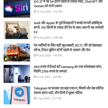
iOS 27 में नई Siri होगी पहले से ज्यादा स्मार्ट, ChatGPT और
Gemini को देगी टक्कर
25 July 2026 - 7:52 PM
Audi और Apple के पूर्व डिजाइनरों ने बनाई लग्जरी इलेक्ट्रिक
बग्गी, 100 किमी से ज्यादा की रेंज के साथ आएगी यह अनोखी
EV
19 July 2026 - 4:48 PM
रेल यात्रियों के लिए बड़ी खुशखबरी, IRCTC की नई वेबसाइट
लॉन्च, टिकट बुकिंग होगी पहले से आसान और तेज
16 July 2026 - 1:45 PM
999 रुपये में रिजर्व करें Samsung का नया फोल्डेबल फोन,
मिलेंगे 2799 रुपये के फायदे
8 July 2026 - 5:54 PM
Telegram पर सरकार का बड़ा एक्शन, फिल्में और वेब सीरीज
देखना पड़ेगा भारी, तीन दिनों में दूसरा नोटिस
5 July 2026 - 2:25 PM