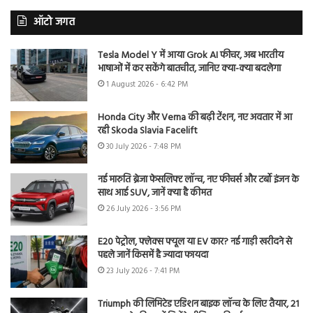
ऑटो जगत
Tesla Model Y में आया Grok AI फीचर, अब भारतीय
भाषाओं में कर सकेंगे बातचीत, जानिए क्या-क्या बदलेगा
1 August 2026 - 6:42 PM
Honda City और Verna की बढ़ी टेंशन, नए अवतार में आ
रही Skoda Slavia Facelift
30 July 2026 - 7:48 PM
नई मारुति ब्रेजा फेसलिफ्ट लॉन्च, नए फीचर्स और टर्बो इंजन के
साथ आई SUV, जानें क्या है कीमत
26 July 2026 - 3:56 PM
E20 पेट्रोल, फ्लेक्स फ्यूल या EV कार? नई गाड़ी खरीदने से
पहले जानें किसमें है ज्यादा फायदा
23 July 2026 - 7:41 PM
Triumph की लिमिटेड एडिशन बाइक लॉन्च के लिए तैयार, 21