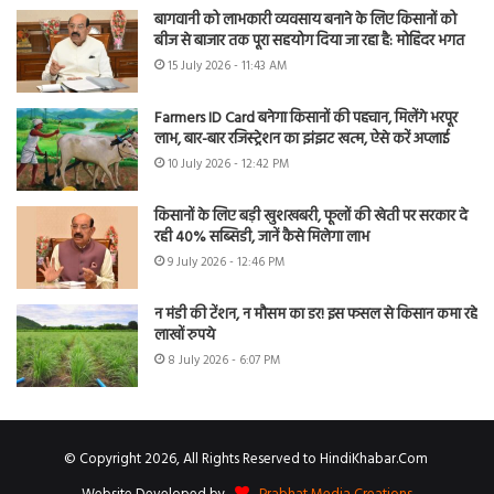
बागवानी को लाभकारी व्यवसाय बनाने के लिए किसानों को
बीज से बाजार तक पूरा सहयोग दिया जा रहा है: मोहिंदर भगत
15 July 2026 - 11:43 AM
Farmers ID Card बनेगा किसानों की पहचान, मिलेंगे भरपूर
लाभ, बार-बार रजिस्ट्रेशन का झंझट खत्म, ऐसे करें अप्लाई
10 July 2026 - 12:42 PM
किसानों के लिए बड़ी खुशखबरी, फूलों की खेती पर सरकार दे
रही 40% सब्सिडी, जानें कैसे मिलेगा लाभ
9 July 2026 - 12:46 PM
न मंडी की टेंशन, न मौसम का डर! इस फसल से किसान कमा रहे
लाखों रुपये
8 July 2026 - 6:07 PM
© Copyright 2026, All Rights Reserved to HindiKhabar.Com