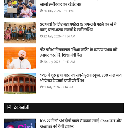
लाखों उम्मीदवार कर रहे इंतजार
26 July 2026 - 6:11 PM
SC छात्रों के लिए बड़ा अपडेट! 15 अगस्त से पहले कर लें ये
काम, वरना अटक सकती है स्कॉलरशिप
22 July 2026 - 11:54 AM
नीट परीक्षा में सफलता “शिक्षा क्रांति” के व्यापक प्रभाव को
उजागर करती है: शिक्षा मंत्री बैंस
20 July 2026 - 11:43 AM
1715 में शुरू हुआ भारत का सबसे पुराना स्कूल, 300 साल बाद
भी दे रहा है हजारों छात्रों को शिक्षा
19 July 2026 - 7:14 PM
टेक्नोलॉजी
iOS 27 में नई Siri होगी पहले से ज्यादा स्मार्ट, ChatGPT और
Gemini को देगी टक्कर